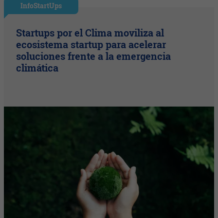
InfoStartUps
Startups por el Clima moviliza al
ecosistema startup para acelerar
soluciones frente a la emergencia
climática