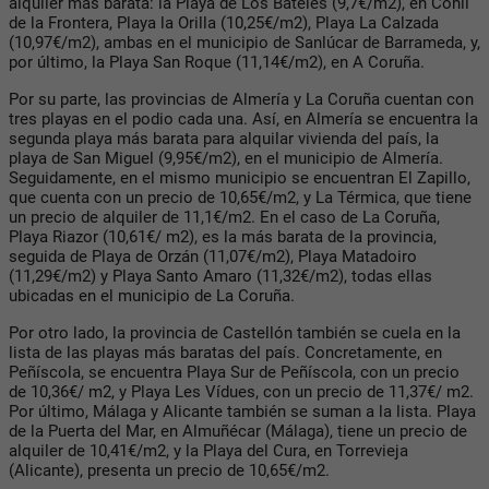
alquiler más barata: la Playa de Los Bateles (9,7€/m2), en Conil
de la Frontera, Playa la Orilla (10,25€/m2), Playa La Calzada
(10,97€/m2), ambas en el municipio de Sanlúcar de Barrameda, y,
por último, la Playa San Roque (11,14€/m2), en A Coruña.
Por su parte, las provincias de Almería y La Coruña cuentan con
tres playas en el podio cada una. Así, en Almería se encuentra la
segunda playa más barata para alquilar vivienda del país, la
playa de San Miguel (9,95€/m2), en el municipio de Almería.
Seguidamente, en el mismo municipio se encuentran El Zapillo,
que cuenta con un precio de 10,65€/m2, y La Térmica, que tiene
un precio de alquiler de 11,1€/m2. En el caso de La Coruña,
Playa Riazor (10,61€/ m2), es la más barata de la provincia,
seguida de Playa de Orzán (11,07€/m2), Playa Matadoiro
(11,29€/m2) y Playa Santo Amaro (11,32€/m2), todas ellas
ubicadas en el municipio de La Coruña.
Por otro lado, la provincia de Castellón también se cuela en la
lista de las playas más baratas del país. Concretamente, en
Peñíscola, se encuentra Playa Sur de Peñíscola, con un precio
de 10,36€/ m2, y Playa Les Vídues, con un precio de 11,37€/ m2.
Por último, Málaga y Alicante también se suman a la lista. Playa
de la Puerta del Mar, en Almuñécar (Málaga), tiene un precio de
alquiler de 10,41€/m2, y la Playa del Cura, en Torrevieja
(Alicante), presenta un precio de 10,65€/m2.