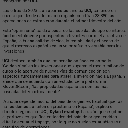
recogidos por
UCI.
Las cifras de 2023 "son optimistas", indica
UCI,
teniendo en
cuenta que desde este mismo organismo cifran 23.380 las
operaciones de extranjeros durante el primer trimestre del año.
Este "optimismo" se da a pesar de las subidas de tipo de interés,
fundamentalmente por aspectos relevantes como el atractivo de
España, la buena calidad de vida, la rentabilidad y el hecho de
que el mercado español sea un valor refugio y estable para las
inversiones.
UCI
destaca también que los beneficios fiscales como la
'Golden Visa' en las inversiones que superan el medio millón de
euros o la apertura de nuevas vías de comunicación son
aspectos fundamentales para atraer la inversión hacia España. Y
añade que de acuerdo con un estudio de la plataforma
MoverDB.com, "las propiedades españolas son las más
buscadas internacionalmente".
"Aunque depende mucho del país de origen, es habitual que los
no residentes soliciten un préstamo en España", explica el
director regional de
UCI, Dylan Leworthy.
La razón que esgrime
el portavoz es que "las entidades del país de origen tendrían
difícil ejecutar el impago, por lo que no suelen estar abiertas a
este tipo de operaciones".