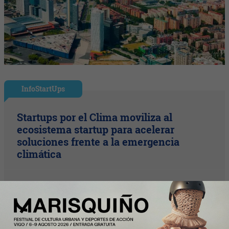
InfoStartUps
Startups por el Clima moviliza al
ecosistema startup para acelerar
soluciones frente a la emergencia
climática