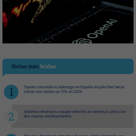
Notas más
leídas
Toyota consolida su liderazgo en España en julio tras hacer
crecer sus ventas un 10% en 2026
Solunion refuerza su equipo directivo en América Latina con
dos nuevos nombramientos