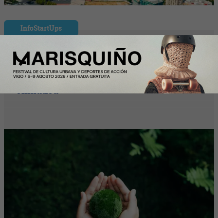
InfoStartUps
Startups por el Clima moviliza al
ecosistema startup para acelerar
soluciones frente a la emergencia
climática