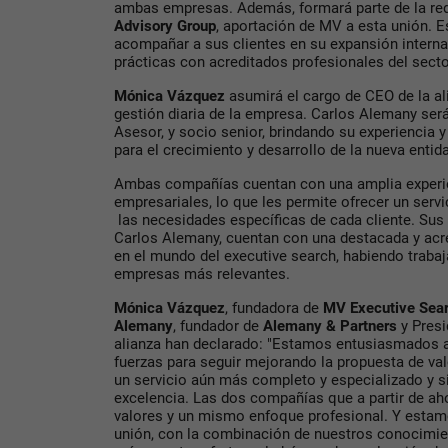
ambas empresas. Además, formará parte de la red
Advisory Group
, aportación de MV a esta unión. E
acompañar a sus clientes en su expansión interna
prácticas con acreditados profesionales del sect
Mónica Vázquez
asumirá el cargo de CEO de la ali
gestión diaria de la empresa. Carlos Alemany será
Asesor, y socio senior, brindando su experiencia
para el crecimiento y desarrollo de la nueva entid
Ambas compañías cuentan con una amplia experie
empresariales, lo que les permite ofrecer un serv
las necesidades específicas de cada cliente. Su
Carlos Alemany, cuentan con una destacada y acre
en el mundo del executive search, habiendo traba
empresas más relevantes.
Mónica Vázquez
, fundadora de
MV Executive Sear
Alemany
, fundador de
Alemany & Partners
y Presi
alianza han declarado: "Estamos entusiasmados a
fuerzas para seguir mejorando la propuesta de val
un servicio aún más completo y especializado y s
excelencia. Las dos compañías que a partir de 
valores y un mismo enfoque profesional. Y esta
unión, con la combinación de nuestros conocimie