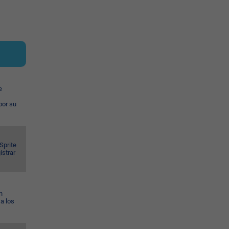
e
por su
Sprite
istrar
n
a los