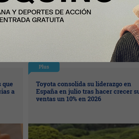
Plus
s que
Toyota consolida su liderazgo en
ias a
España en julio tras hacer crecer s
ventas un 10% en 2026