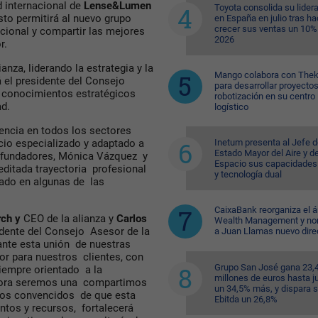
 internacional de
Lense&Lumen
Toyota consolida su lider
sto permitirá al nuevo grupo
en España en julio tras ha
crecer sus ventas un 10%
cional y compartir las mejores
2026
or.
anza, liderando la estrategia y la
Mango colabora con Thek
 el presidente del Consejo
para desarrollar proyecto
 y conocimientos estratégicos
robotización en su centro
ad.
logístico
ncia en todos los sectores
Inetum presenta al Jefe d
icio especializado y adaptado a
Estado Mayor del Aire y de
s fundadores, Mónica Vázquez y
Espacio sus capacidades
ditada trayectoria profesional
y tecnología dual
jado en algunas de las
CaixaBank reorganiza el á
ch y
CEO de la alianza y
Carlos
Wealth Management y n
dente del Consejo Asesor de la
a Juan Llamas nuevo dire
nte esta unión de nuestras
or para nuestros clientes, con
Grupo San José gana 23,
iempre orientado a la
millones de euros hasta ju
ahora seremos una compartimos
un 34,5% más, y dispara 
mos convencidos de que esta
Ebitda un 26,8%
ntos y recursos, fortalecerá