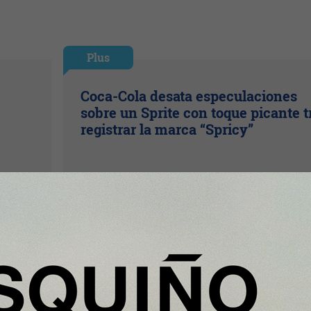
Plus
Coca-Cola desata especulaciones
sobre un Sprite con toque picante t
registrar la marca “Spricy”