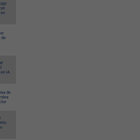
azgo
cer
 en
er
s de
el
l
 en IA
rea de
ombra
ctor
4
nio,
su