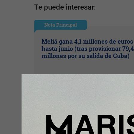
Te puede interesar:
Nota Principal
Meliá gana 4,1 millones de euros
hasta junio (tras provisionar 79,4
millones por su salida de Cuba)