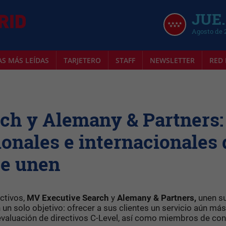
JUE.
Agosto de 
AS MÁS LEÍDAS
TARJETERO
STAFF
NEWSLETTER
RED 
ch y Alemany & Partners:
ionales e internacionales 
se unen
ctivos,
MV Executive Search
y
Alemany
&
Partners,
unen s
 un solo objetivo: ofrecer a sus clientes un servicio aún más
evaluación de directivos C-Level, así como miembros de co