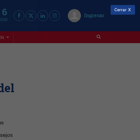
 6
Cerrar
Ingresar
2026
IN
del
us
nsejos