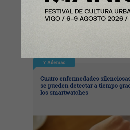
Y Además
Cuatro enfermedades silenciosa
se pueden detectar a tiempo grac
los smartwatches