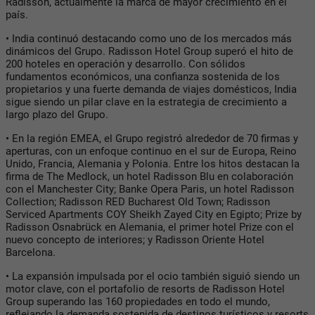
Radisson, actualmente la marca de mayor crecimiento en el
país.
• India continuó destacando como uno de los mercados más
dinámicos del Grupo. Radisson Hotel Group superó el hito de
200 hoteles en operación y desarrollo. Con sólidos
fundamentos económicos, una confianza sostenida de los
propietarios y una fuerte demanda de viajes domésticos, India
sigue siendo un pilar clave en la estrategia de crecimiento a
largo plazo del Grupo.
• En la región EMEA, el Grupo registró alrededor de 70 firmas y
aperturas, con un enfoque continuo en el sur de Europa, Reino
Unido, Francia, Alemania y Polonia. Entre los hitos destacan la
firma de The Medlock, un hotel Radisson Blu en colaboración
con el Manchester City; Banke Opera Paris, un hotel Radisson
Collection; Radisson RED Bucharest Old Town; Radisson
Serviced Apartments COY Sheikh Zayed City en Egipto; Prize by
Radisson Osnabrück en Alemania, el primer hotel Prize con el
nuevo concepto de interiores; y Radisson Oriente Hotel
Barcelona.
• La expansión impulsada por el ocio también siguió siendo un
motor clave, con el portafolio de resorts de Radisson Hotel
Group superando las 160 propiedades en todo el mundo,
reflejando la demanda sostenida de destinos turísticos y resorts