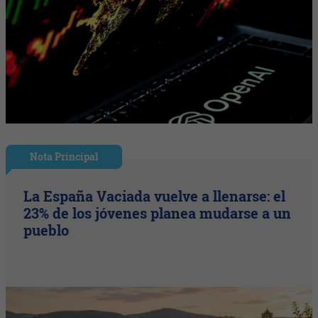
Nota Principal
La España Vaciada vuelve a llenarse: el
23% de los jóvenes planea mudarse a un
pueblo