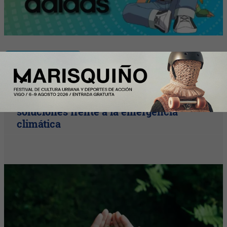
InfoStartUps
Startups por el Clima moviliza al
ecosistema startup para acelerar
soluciones frente a la emergencia
climática