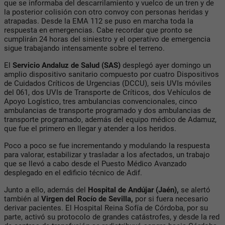
que se informaba del descarrilamiento y vuelco de un tren y de
la posterior colisión con otro convoy con personas heridas y
atrapadas. Desde la EMA 112 se puso en marcha toda la
respuesta en emergencias. Cabe recordar que pronto se
cumplirán 24 horas del siniestro y el operativo de emergencia
sigue trabajando intensamente sobre el terreno.
El
Servicio Andaluz de Salud (SAS)
desplegó ayer domingo un
amplio dispositivo sanitario compuesto por cuatro Dispositivos
de Cuidados Críticos de Urgencias (DCCU), seis UVIs móviles
del 061, dos UVIs de Transporte de Críticos, dos Vehículos de
Apoyo Logístico, tres ambulancias convencionales, cinco
ambulancias de transporte programado y dos ambulancias de
transporte programado, además del equipo médico de Adamuz,
que fue el primero en llegar y atender a los heridos.
Poco a poco se fue incrementando y modulando la respuesta
para valorar, estabilizar y trasladar a los afectados, un trabajo
que se llevó a cabo desde el Puesto Médico Avanzado
desplegado en el edificio técnico de Adif.
Junto a ello, además del
Hospital de Andújar (Jaén),
se alertó
también al
Virgen del Rocío de Sevilla,
por si fuera necesario
derivar pacientes. El Hospital Reina Sofía de Córdoba, por su
parte, activó su protocolo de grandes catástrofes, y desde la red