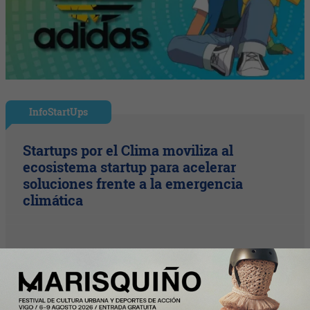
InfoStartUps
Startups por el Clima moviliza al
ecosistema startup para acelerar
soluciones frente a la emergencia
climática