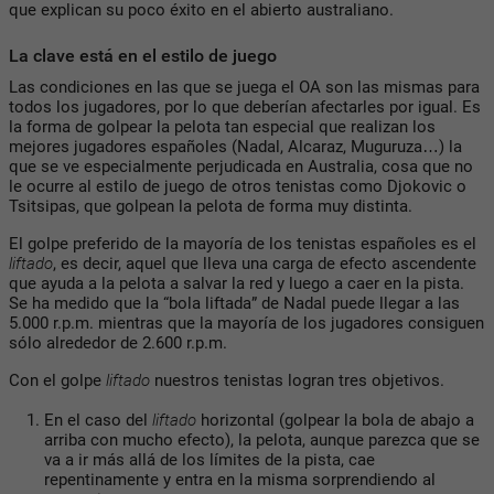
que explican su poco éxito en el abierto australiano.
La clave está en el estilo de juego
Las condiciones en las que se juega el OA son las mismas para
todos los jugadores, por lo que deberían afectarles por igual. Es
la forma de golpear la pelota tan especial que realizan los
mejores jugadores españoles (Nadal, Alcaraz, Muguruza…) la
que se ve especialmente perjudicada en Australia, cosa que no
le ocurre al estilo de juego de otros tenistas como Djokovic o
Tsitsipas, que golpean la pelota de forma muy distinta.
El golpe preferido de la mayoría de los tenistas españoles es el
liftado
, es decir, aquel que lleva una carga de efecto ascendente
que ayuda a la pelota a salvar la red y luego a caer en la pista.
Se ha medido que la “bola liftada” de Nadal puede llegar a las
5.000 r.p.m. mientras que la mayoría de los jugadores consiguen
sólo alrededor de 2.600 r.p.m.
Con el golpe
liftado
nuestros tenistas logran tres objetivos.
En el caso del
liftado
horizontal (golpear la bola de abajo a
arriba con mucho efecto), la pelota, aunque parezca que se
va a ir más allá de los límites de la pista, cae
repentinamente y entra en la misma sorprendiendo al