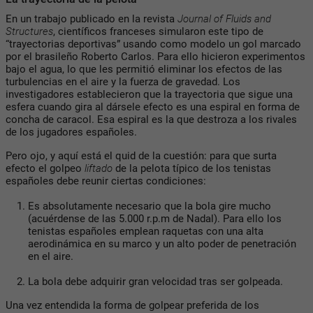
En un trabajo publicado en la revista
Journal of Fluids and
Structures
, científicos franceses simularon este tipo de
“trayectorias deportivas” usando como modelo un gol marcado
por el brasileño Roberto Carlos. Para ello hicieron experimentos
bajo el agua, lo que les permitió eliminar los efectos de las
turbulencias en el aire y la fuerza de gravedad. Los
investigadores establecieron que la trayectoria que sigue una
esfera cuando gira al dársele efecto es una espiral en forma de
concha de caracol. Esa espiral es la que destroza a los rivales
de los jugadores españoles.
Pero ojo, y aquí está el quid de la cuestión: para que surta
efecto el golpeo
liftado
de la pelota típico de los tenistas
españoles debe reunir ciertas condiciones:
Es absolutamente necesario que la bola gire mucho
(acuérdense de las 5.000 r.p.m de Nadal). Para ello los
tenistas españoles emplean raquetas con una alta
aerodinámica en su marco y un alto poder de penetración
en el aire.
La bola debe adquirir gran velocidad tras ser golpeada.
Una vez entendida la forma de golpear preferida de los