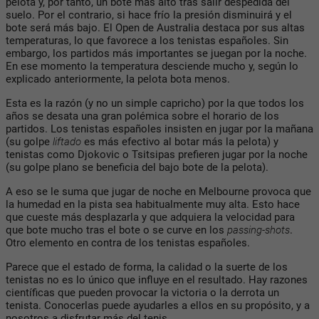
pelota y, por tanto, un bote más alto tras salir despedida del
suelo. Por el contrario, si hace frío la presión disminuirá y el
bote será más bajo. El Open de Australia destaca por sus altas
temperaturas, lo que favorece a los tenistas españoles. Sin
embargo, los partidos más importantes se juegan por la noche.
En ese momento la temperatura desciende mucho y, según lo
explicado anteriormente, la pelota bota menos.
Esta es la razón (y no un simple capricho) por la que todos los
años se desata una gran polémica sobre el horario de los
partidos. Los tenistas españoles insisten en jugar por la mañana
(su golpe
liftado
es más efectivo al botar más la pelota) y
tenistas como Djokovic o Tsitsipas prefieren jugar por la noche
(su golpe plano se beneficia del bajo bote de la pelota).
A eso se le suma que jugar de noche en Melbourne provoca que
la humedad en la pista sea habitualmente muy alta. Esto hace
que cueste más desplazarla y que adquiera la velocidad para
que bote mucho tras el bote o se curve en los
passing-shots
.
Otro elemento en contra de los tenistas españoles.
Parece que el estado de forma, la calidad o la suerte de los
tenistas no es lo único que influye en el resultado. Hay razones
científicas que pueden provocar la victoria o la derrota un
tenista. Conocerlas puede ayudarles a ellos en su propósito, y a
nosotros a disfrutar más del tenis.