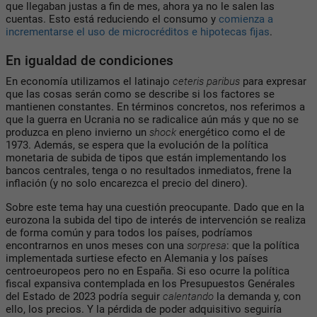
que llegaban justas a fin de mes, ahora ya no le salen las
cuentas. Esto está reduciendo el consumo y
comienza a
incrementarse el uso de microcréditos e hipotecas fijas
.
En igualdad de condiciones
En economía utilizamos el latinajo
ceteris paribus
para expresar
que las cosas serán como se describe si los factores se
mantienen constantes. En términos concretos, nos referimos a
que la guerra en Ucrania no se radicalice aún más y que no se
produzca en pleno invierno un
shock
energético como el de
1973. Además, se espera que la evolución de la política
monetaria de subida de tipos que están implementando los
bancos centrales, tenga o no resultados inmediatos, frene la
inflación (y no solo encarezca el precio del dinero).
Sobre este tema hay una cuestión preocupante. Dado que en la
eurozona la subida del tipo de interés de intervención se realiza
de forma común y para todos los países, podríamos
encontrarnos en unos meses con una
sorpresa
: que la política
implementada surtiese efecto en Alemania y los países
centroeuropeos pero no en España. Si eso ocurre la política
fiscal expansiva contemplada en los Presupuestos Genérales
del Estado de 2023 podría seguir
calentando
la demanda y, con
ello, los precios. Y la pérdida de poder adquisitivo seguiría