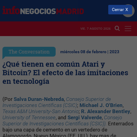
Cerrar
VIE. 7 AGOSTO 2026
The Conversation
miércoles 08 de febrero | 2023
¿Qué tienen en común Atari y
Bitcoin? El efecto de las imitaciones
en tecnología
(Por
Salva Duran-Nebreda
,
Consejo Superior de
Investigaciones Científicas (CSIC)
;
Michael J. O'Brien
,
Texas A&M University-San Antonio
;
R. Alexander Bentley
,
University of Tennessee
, and
Sergi Valverde
,
Consejo
Superior de Investigaciones Científicas (CSIC)).
Enterrados
bajo una capa de cemento en un vertedero de
Alamogordo, Nuevo México (EE. UU.), hay mas de