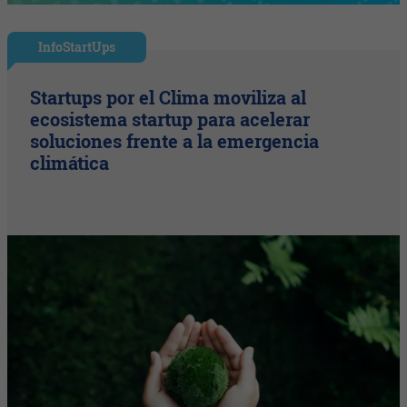
InfoStartUps
Startups por el Clima moviliza al
ecosistema startup para acelerar
soluciones frente a la emergencia
climática