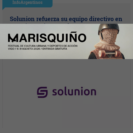
InfoArgentinos
Solunion refuerza su equipo directivo en
América Latina con dos nuevos
nombramientos