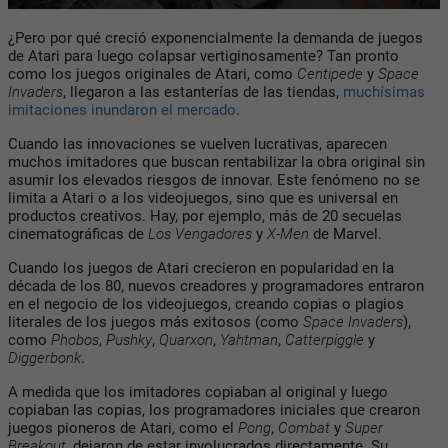
¿Pero por qué creció exponencialmente la demanda de juegos
de Atari para luego colapsar vertiginosamente? Tan pronto
como los juegos originales de Atari, como
Centipede
y
Space
Invaders
, llegaron a las estanterías de las tiendas,
muchísimas
imitaciones inundaron el mercado
.
Cuando las innovaciones se vuelven lucrativas, aparecen
muchos imitadores que buscan rentabilizar la obra original sin
asumir los elevados riesgos de innovar. Este fenómeno no se
limita a Atari o a los videojuegos, sino que es universal en
productos creativos. Hay, por ejemplo, más de 20 secuelas
cinematográficas de
Los Vengadores
y
X-Men
de Marvel.
Cuando los juegos de Atari crecieron en popularidad en la
década de los 80, nuevos creadores y programadores entraron
en el negocio de los videojuegos, creando copias o plagios
literales de los juegos más exitosos (como
Space Invaders
),
como
Phobos
,
Pushky
,
Quarxon
,
Yahtman
,
Catterpiggle
y
Diggerbonk
.
A medida que los imitadores copiaban al original y luego
copiaban las copias, los programadores iniciales que crearon
juegos pioneros de Atari, como el
Pong
,
Combat
y
Super
Breakout
, dejaron de estar involucrados directamente. Su