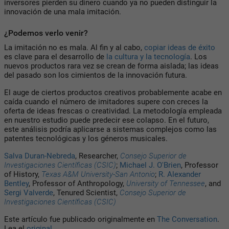
inversores pierden su dinero cuando ya no pueden distinguir la
innovación de una mala imitación.
¿Podemos verlo venir?
La imitación no es mala. Al fin y al cabo,
copiar ideas de éxito
es clave para el desarrollo de
la cultura y la tecnología
. Los
nuevos productos rara vez se crean de forma aislada; las ideas
del pasado son los cimientos de la innovación futura.
El auge de ciertos productos creativos probablemente acabe en
caída cuando el número de imitadores supere con creces la
oferta de ideas frescas o creatividad. La metodología empleada
en nuestro estudio puede predecir ese colapso. En el futuro,
este análisis podría aplicarse a sistemas complejos como las
patentes tecnológicas y los géneros musicales.
Salva Duran-Nebreda
, Researcher,
Consejo Superior de
Investigaciones Científicas (CSIC)
;
Michael J. O'Brien
, Professor
of History,
Texas A&M University-San Antonio
;
R. Alexander
Bentley
, Professor of Anthropology,
University of Tennessee
, and
Sergi Valverde
, Tenured Scientist,
Consejo Superior de
Investigaciones Científicas (CSIC)
Este artículo fue publicado originalmente en
The Conversation
.
Lea el
original
.