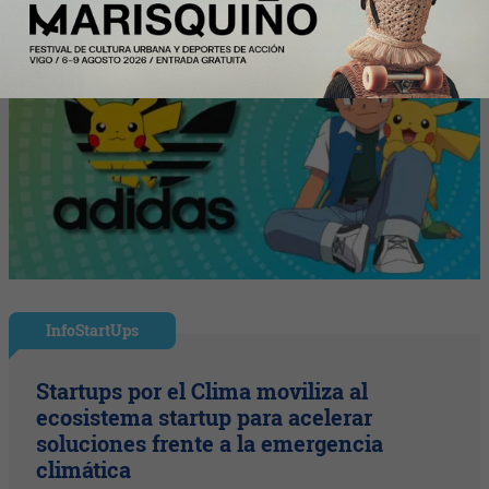
InfoStartUps
Startups por el Clima moviliza al
ecosistema startup para acelerar
soluciones frente a la emergencia
climática