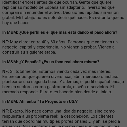
identificar errores antes de que ocurran. Gente que quiere
replicar su modelo de España sin adaptarlo. Inversores que
compran sin entender el activo. Decisiones rápidas sin visión
global. Mi trabajo no es solo decir qué hacer. Es evitar lo que no
hay que hacer.
In M&M: ¿Qué perfil es el que más está dando el paso ahora?
NF:
Muy claro: entre 40 y 60 años. Personas que ya tienen un
negocio, capital y experiencia. No vienen a probar. Vienen a
construir su siguiente etapa.
In M&M: ¿Y España? ¿Es un foco real ahora mismo?
NF:
Sí, totalmente. Estamos viendo cada vez más interés.
Empresarios que quieren diversificar, abrir mercado o incluso
plantearse una segunda base. Y además, el perfil español encaja
bien en sectores como gastronomía, diseño o servicios. El
mercado responde. El reto es hacerlo bien desde el inicio.
In M&M: Ahí entra “Tu Proyecto en USA”
NF:
Exacto. No nace como una idea de negocio, sino como
respuesta a un problema real: la desconexión. Los clientes
tenían que coordinar múltiples profesionales… y ahí se perdía
eficiencia. Nos sentamos en la misma mesa: inmigración, real