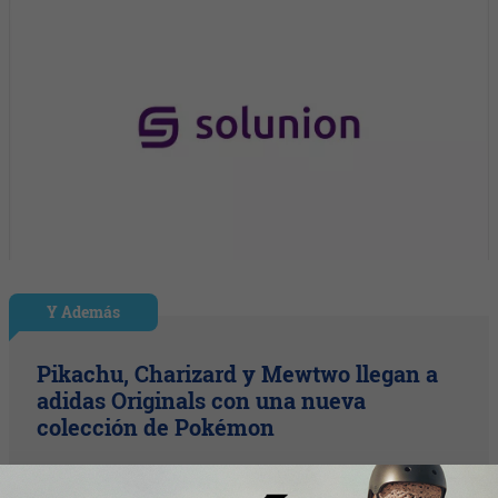
Y Además
Pikachu, Charizard y Mewtwo llegan a
adidas Originals con una nueva
colección de Pokémon