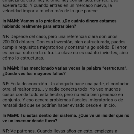
empieza de cero: hay idioma, hay comunidad, hay red. Eso
acelera todo. Y cuando entras en un mercado nuevo, la
velocidad importa mucho más de lo que parece.
In M&M: Vamos a lo práctico. ¿De cuánto dinero estamos
hablando realmente para entrar bien?
NF:
Depende del caso, pero una referencia clara son unos
200.000 dólares. Con esa inversión, bien estructurada, puedes
cumplir requisitos migratorios y construir algo sólido. El error
es pensar solo en la cifra. La clave no es cuánto inviertes, sino
cómo lo estructuras.
In
M&M: Has mencionado varias veces la palabra “estructura”.
¿Dónde ves los mayores fallos?
NF:
En la desconexión. Un abogado hace una parte, el contador
otra, el realtor otra… y nadie conecta todo. Yo veo muchos
casos donde todo está hecho, pero no está bien pensado en
conjunto. Y eso genera problemas fiscales, migratorios o de
rentabilidad que se podrían haber evitado desde el inicio.
In M&M: Tú estás dentro del sistema. ¿Qué ve un insider que no
ve un inversor desde fuera?
NF:
Ve patrones. Cuando llevas años en esto, empiezas a