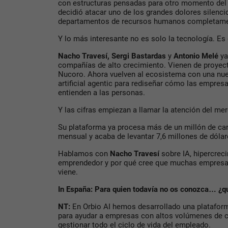
con estructuras pensadas para otro momento del 
decidió atacar uno de los grandes dolores silenci
departamentos de recursos humanos completame
Y lo más interesante no es solo la tecnología. Es
Nacho Travesí, Sergi Bastardas
y
Antonio Melé
ya
compañías de alto crecimiento. Vienen de proyec
Nucoro. Ahora vuelven al ecosistema con una nuev
artificial agentic para rediseñar cómo las empres
entienden a las personas.
Y las cifras empiezan a llamar la atención del me
Su plataforma ya procesa más de un millón de can
mensual y acaba de levantar 7,6 millones de dóla
Hablamos con
Nacho Travesí
sobre IA, hipercrec
emprendedor y por qué cree que muchas empresas
viene.
In España: Para quien todavía no os conozca… ¿q
NT:
En Orbio AI hemos desarrollado una platafo
para ayudar a empresas con altos volúmenes de c
gestionar todo el ciclo de vida del empleado.