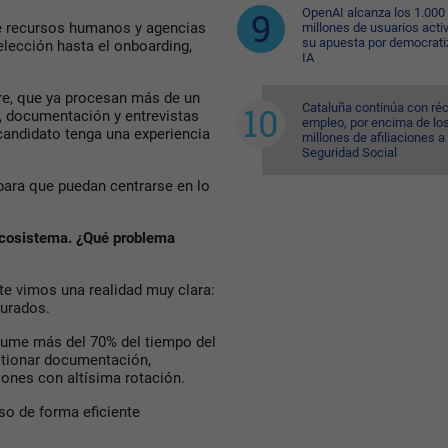
OpenAI alcanza los 1.000
e recursos humanos y agencias
millones de usuarios acti
su apuesta por democratiz
elección hasta el onboarding,
IA
e, que ya procesan más de un
Cataluña continúa con ré
s, documentación y entrevistas
empleo, por encima de lo
candidato tenga una experiencia
millones de afiliaciones a 
Seguridad Social
para que puedan centrarse en lo
 ecosistema. ¿Qué problema
e vimos una realidad muy clara:
urados.
sume más del 70% del tiempo del
estionar documentación,
ones con altísima rotación.
so de forma eficiente