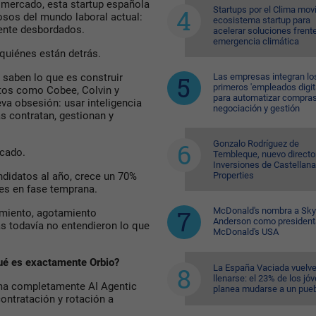
mercado, esta startup española
Startups por el Clima movi
osos del mundo laboral actual:
ecosistema startup para
nte desbordados.
acelerar soluciones frente
emergencia climática
 quiénes están detrás.
Las empresas integran lo
 saben lo que es construir
primeros 'empleados digit
tos como Cobee, Colvin y
para automatizar compras
a obsesión: usar inteligencia
negociación y gestión
as contratan, gestionan y
Gonzalo Rodríguez de
rcado.
Tembleque, nuevo directo
Inversiones de Castellana
Properties
didatos al año, crece un 70%
res en fase temprana.
McDonald's nombra a Sk
imiento, agotamiento
Anderson como president
 todavía no entendieron lo que
McDonald's USA
ué es exactamente Orbio?
La España Vaciada vuelve
llenarse: el 23% de los jó
rma completamente AI Agentic
planea mudarse a un pue
ontratación y rotación a