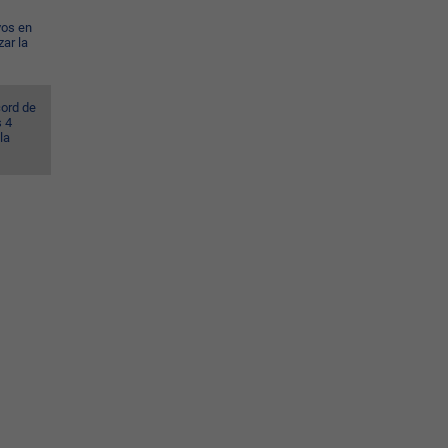
vos en
ar la
cord de
s 4
la