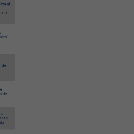
liza al
 a la
s
ales'
,
r de
ye
a de
 a
venes
blo