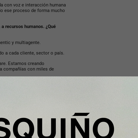
ada con voz e interacción humana
odo ese proceso de forma mucho
da a recursos humanos. ¿Qué
ntic y multiagente.
 a cada cliente, sector o país.
are. Estamos creando
n a compañías con miles de
uración o sanidad tienen
tión continua del talento.
ento.
res muy rápido. ¿Qué compraron