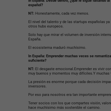
In España: Desde dentro, ¿qué le sigue faltando 
español?
NT:
Honestamente, cada vez menos.
El nivel del talento y de las startups españolas 
otros hubs europeos.
Solo hay que mirar el volumen de inversión intern
España.
El ecosistema maduró muchísimo.
In España: Emprender muchas veces se romantiza.
suficiente?
NT:
El desgaste emocional.Emprender es vivir c
muy buenos y momentos muy difíciles.Y muchas v
La presión es enorme porque cada decisión impac
inversores.
Por eso para nosotros era tan importante empre
Tener socios con los que compartes visión, valo
hace muchísimo más sostenible el camino.