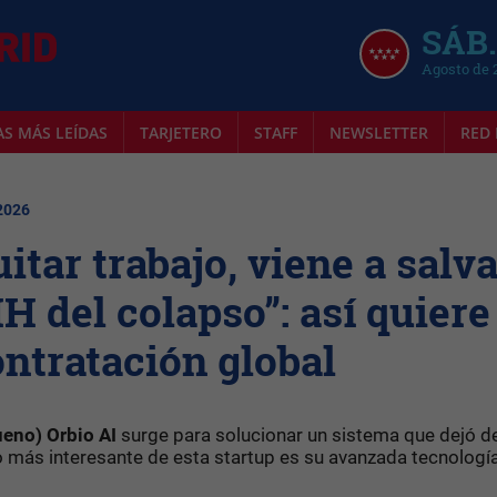
SÁB.
Agosto de 
AS MÁS LEÍDAS
TARJETERO
STAFF
NEWSLETTER
RED 
 2026
itar trabajo, viene a salva
H del colapso”: así quiere
ontratación global
ueno) Orbio AI
surge para solucionar un sistema que dejó d
o más interesante de esta startup es su avanzada tecnología