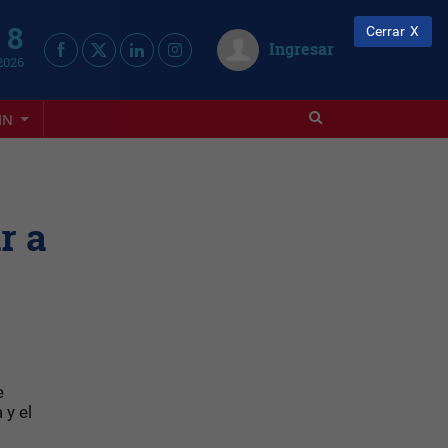
 8
Cerrar
Ingresar
2026
IN
r a
e
 y el