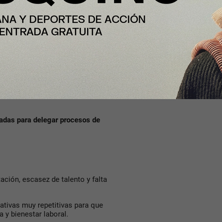
un millón de candidatos
ndonos internacionalmente con
construye software. Los
 pueden ejecutar acciones,
 los humanos.
adas para delegar procesos de
ción, escasez de talento y falta
ativas muy repetitivas para que
 y bienestar laboral.