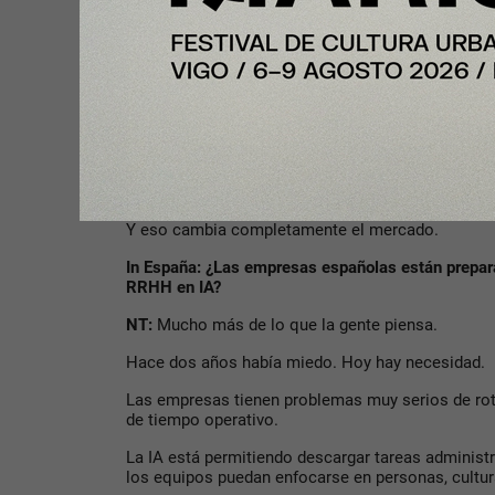
NT:
Resultados.
En menos de un año estamos procesando más de 
anuales, creciendo un 70% mes a mes y expandié
el 80% de nuestros clientes.
Pero también creo que compraron visión.
Estamos viviendo un cambio enorme en cómo se 
sistemas ya no solo muestran información. Ahora
conversar, acompañar y tomar decisiones junto a
Y eso cambia completamente el mercado.
In España: ¿Las empresas españolas están prepar
RRHH en IA?
NT:
Mucho más de lo que la gente piensa.
Hace dos años había miedo. Hoy hay necesidad.
Las empresas tienen problemas muy serios de rota
de tiempo operativo.
La IA está permitiendo descargar tareas administr
los equipos puedan enfocarse en personas, cultura