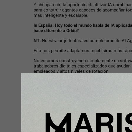
Y ahí apareció la oportunidad: utilizar IA combin
para construir agentes capaces de acompañar t
más inteligente y escalable.
In España: Hoy todo el mundo habla de IA aplica
hace diferente a Orbio?
NT:
Nuestra arquitectura es completamente AI Age
Eso nos permite adaptarnos muchísimo más rápido
No estamos construyendo simplemente un softw
trabajadores digitales especializados que ayuda
empleados y altos niveles de rotación.
Y eso cambia completamente la lógica.
Sectores como hospitality, retail, logística, resta
necesidades brutales de contratación rápida y ges
Ahí es donde estamos viendo muchísimo crecimi
In España: Habéis levantado 7,6 millones de dóla
realmente los inversores?