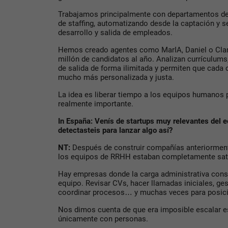
Trabajamos principalmente con departamentos d
de staffing, automatizando desde la captación y s
desarrollo y salida de empleados.
Hemos creado agentes como MarIA, Daniel o Clar
millón de candidatos al año. Analizan currículum
de salida de forma ilimitada y permiten que cada 
mucho más personalizada y justa.
La idea es liberar tiempo a los equipos humanos 
realmente importante.
In España: Venís de startups muy relevantes del
detectasteis para lanzar algo así?
NT:
Después de construir compañías anteriorment
los equipos de RRHH estaban completamente sat
Hay empresas donde la carga administrativa con
equipo. Revisar CVs, hacer llamadas iniciales, g
coordinar procesos… y muchas veces para posici
Nos dimos cuenta de que era imposible escalar e
únicamente con personas.