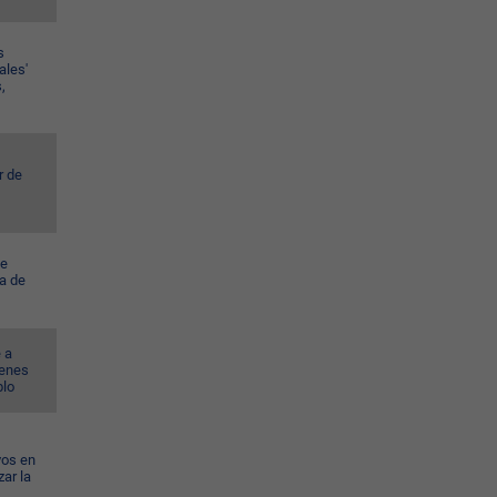
s
ales'
,
r de
ye
a de
 a
venes
blo
vos en
ar la