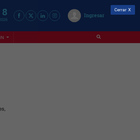
 8
Cerrar
Ingresar
2026
IN
es,