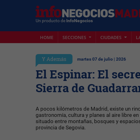
Un producto de
InfoNegocios
HOME
SECCIONES
CIUDADES
L
Y Además
martes 07 de julio | 2026
El Espinar: El secr
Sierra de Guadarr
A pocos kilómetros de Madrid, existe un rinc
gastronomía, cultura y planes al aire libre e
situado entre montañas, bosques y espacios a
provincia de Segovia.