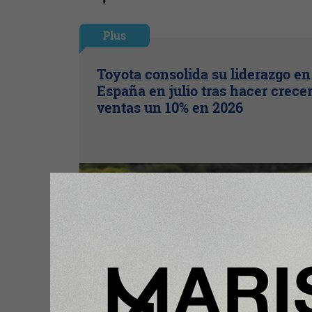
Plus
Toyota consolida su liderazgo en
España en julio tras hacer crece
ventas un 10% en 2026