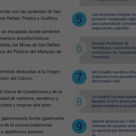
demás con las pedanías de San
Las empresas integran lo
San Rafael, Prados y Gudillos.
primeros 'empleados digit
para automatizar compras
negociación y gestión
an un escapada donde perderse
umentos arquitectónicos
Gonzalo Rodríguez de
güeña, las Miras de San Rafael,
Tembleque, nuevo directo
tos del Palacio del Marqués de
Inversiones de Castellana
Properties
ermitas dedicadas a la Virgen
McDonald's nombra a Sk
Anderson como president
risto del Caloco.
McDonald's USA
l Sierra de Guadarrama y de la
La España Vaciada vuelve
finidad de caminos, senderos y
llenarse: el 23% de los jó
cones y respirar aire puro.
planea mudarse a un pue
u gastronomía forma igualmente
OpenAI alcanza los 1.000
s de la cocina tradicional
millones de usuarios acti
su apuesta por democratiz
, o apetitosos postres
IA