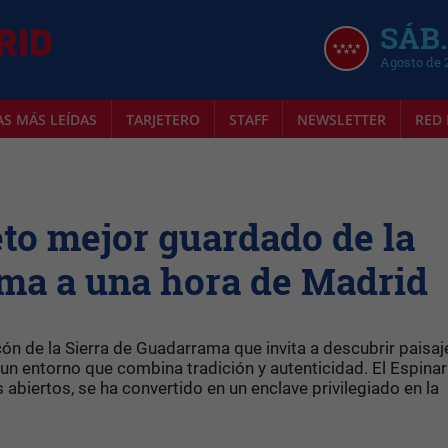
SÁB.
Agosto de 
AS MÁS LEÍDAS
TARJETERO
STAFF
NEWSLETTER
RED 
eto mejor guardado de la
ama a una hora de Madrid
ón de la Sierra de Guadarrama que invita a descubrir paisaj
n un entorno que combina tradición y autenticidad. El Espinar
biertos, se ha convertido en un enclave privilegiado en la