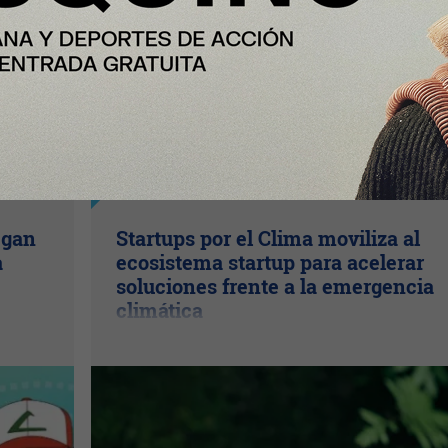
InfoStartUps
egan
Startups por el Clima moviliza al
a
ecosistema startup para acelerar
soluciones frente a la emergencia
climática