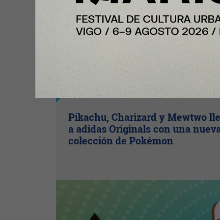
Y Además
Pikachu, Charizard y Mewtwo ll
a adidas Originals con una nuev
colección de Pokémon