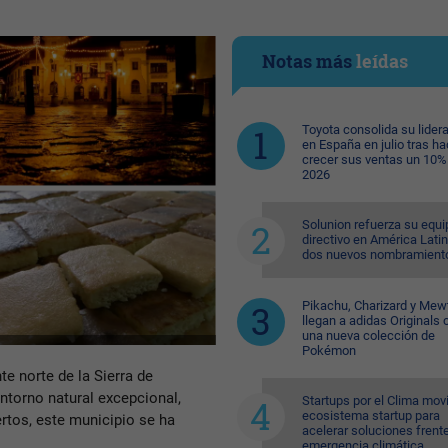
Notas más
leídas
Toyota consolida su lider
en España en julio tras ha
crecer sus ventas un 10%
2026
Solunion refuerza su equi
directivo en América Lati
dos nuevos nombramient
Pikachu, Charizard y Me
llegan a adidas Originals 
una nueva colección de
Pokémon
te norte de la Sierra de
entorno natural excepcional,
Startups por el Clima movi
ecosistema startup para
rtos, este municipio se ha
acelerar soluciones frente
emergencia climática