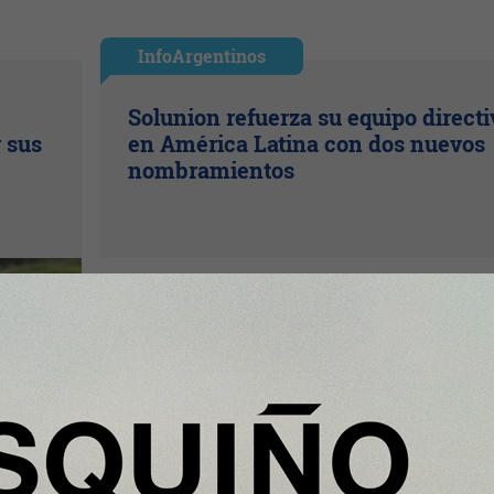
InfoArgentinos
Solunion refuerza su equipo directi
r sus
en América Latina con dos nuevos
nombramientos