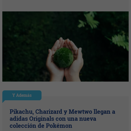
Y Además
Pikachu, Charizard y Mewtwo llegan a
adidas Originals con una nueva
colección de Pokémon