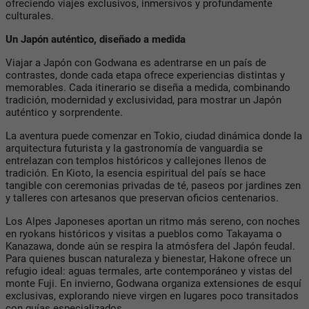
ofreciendo viajes exclusivos, inmersivos y profundamente
culturales.
Un Japón auténtico, diseñado a medida
Viajar a Japón con Godwana es adentrarse en un país de
contrastes, donde cada etapa ofrece experiencias distintas y
memorables. Cada itinerario se diseña a medida, combinando
tradición, modernidad y exclusividad, para mostrar un Japón
auténtico y sorprendente.
La aventura puede comenzar en Tokio, ciudad dinámica donde la
arquitectura futurista y la gastronomía de vanguardia se
entrelazan con templos históricos y callejones llenos de
tradición. En Kioto, la esencia espiritual del país se hace
tangible con ceremonias privadas de té, paseos por jardines zen
y talleres con artesanos que preservan oficios centenarios.
Los Alpes Japoneses aportan un ritmo más sereno, con noches
en ryokans históricos y visitas a pueblos como Takayama o
Kanazawa, donde aún se respira la atmósfera del Japón feudal.
Para quienes buscan naturaleza y bienestar, Hakone ofrece un
refugio ideal: aguas termales, arte contemporáneo y vistas del
monte Fuji. En invierno, Godwana organiza extensiones de esquí
exclusivas, explorando nieve virgen en lugares poco transitados
con guías especializados.