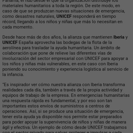
Panamá, el hub desde el que la organización distribuye los
materiales humanitarios a toda la región. De este modo, en
caso de que se produzcan nuevas situaciones de emergencia,
como desastres naturales,
UNICEF
responderá en tiempo
récord, llegando a los niños y niñas que más lo necesitan en
cada momento.
Desde hace más de dos años, la alianza que mantienen
Iberia
y
UNICEF
España aprovecha las bodegas de la flota de la
aerolínea para trasladar la ayuda humanitaria. Un ámbito de
colaboración que pone de relieve las diferentes vías de
involucración del sector empresarial con UNICEF para apoyar a
los niños y niñas más vulnerables, en este caso con Iberia
poniendo su conocimiento y experiencia logística al servicio de
la infancia.
“Es inspirador ver cómo nuestra alianza con Iberia transforma
realidades cada día, también a través de la propia actividad y
equipos de trabajo de la empresa. En emergencias humanitarias
una respuesta rápida es fundamental, y por eso son tan
importantes estos envíos de suministros a centros de
operaciones. Así, si se produce una situación de emergencia,
tener esta ayuda ya disponible nos permite estar preparados
para poder apoyar la supervivencia de niños y niñas de manera
ágil y efectiva. Un ejemplo de cómo desde UNICEF trabajamos
con el sector privado para salvar, proteger e impulsar a cada