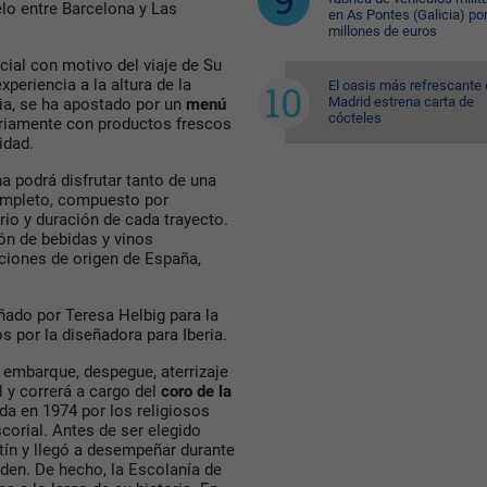
elo entre Barcelona y Las
en As Pontes (Galicia) po
millones de euros
ial con motivo del viaje de Su
periencia a la altura de la
El oasis más refrescante
Madrid estrena carta de
ria, se ha apostado por un
menú
cócteles
ariamente con productos frescos
idad.
na podrá disfrutar tanto de una
mpleto, compuesto por
ario y duración de cada trayecto.
ón de bebidas y vinos
ciones de origen de España,
ñado por Teresa Helbig para la
s por la diseñadora para Iberia.
 embarque, despegue, aterrizaje
 y correrá a cargo del
coro de la
ada en 1974 por los religiosos
corial. Antes de ser elegido
tín y llegó a desempeñar durante
den. De hecho, la Escolanía de