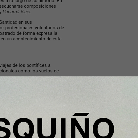
s a lo largo de su historia. En
n escucharse composiciones
y
Panamá Viejo
.
Santidad en sus
r profesionales voluntarios de
ostrado de forma expresa la
r en un acontecimiento de esta
viajes de los pontífices a
acionales como los vuelos de
isita histórica a España, durante
stos trayectos se llevaron a
el nombre de “Navarra”. Del
ela y Asturias en 1989, así
su visita pastoral a España,
a”.
egresó a Roma tras su primera
1 bautizado como “Villa de
o XVI utilizó el Airbus A321