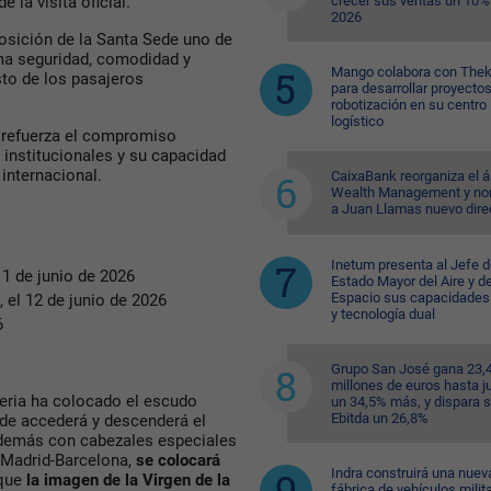
 la visita oficial.
crecer sus ventas un 10%
2026
posición de la Santa Sede uno de
ima seguridad, comodidad y
Mango colabora con Thek
sto de los pasajeros
para desarrollar proyecto
robotización en su centro
logístico
o refuerza el compromiso
 institucionales y su capacidad
 internacional.
CaixaBank reorganiza el á
Wealth Management y n
a Juan Llamas nuevo dire
Inetum presenta al Jefe d
1 de junio de 2026
Estado Mayor del Aire y de
Espacio sus capacidades
 el 12 de junio de 2026
y tecnología dual
6
Grupo San José gana 23,
millones de euros hasta ju
beria ha colocado el escudo
un 34,5% más, y dispara 
Ebitda un 26,8%
onde accederá y descenderá el
además con cabezales especiales
 Madrid-Barcelona,
se colocará
Indra construirá una nuev
 que
la imagen de la Virgen de la
fábrica de vehículos milit