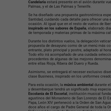
Candelaria
estará presente en el avión durante vu
Palmas, y el de Las Palmas y Tenerife.
Se ha diseñado una propuesta gastronómica espec
Santidad, cuidando cada detalle para ofrecer una ex
ocasión. Al igual que en el resto de vuelos de Ibe
inspirado en los sabores de España
, elaborado di
de temporada y materias primas de la máxima cal
Durante los distintos vuelos, la delegación vatica
propuesta de desayuno como de un menú más co
entrante, plato principal y postre, adaptado al hor
Todo ello irá acompañado de una cuidada selecci
procedentes de algunas de las mejores denomina
entre ellas Rioja, Ribera del Duero y Rueda.
Asimismo, se entregará el neceser exclusivo dise
clase Business, inspirado en los uniformes creado
Para esta ocasión, la
música ambiental
durante el
y desembarque tendrá un significado muy especial
Escolanía de El Escorial
, institución musical fund
agustinos del Monasterio de San Lorenzo de El Es
Papa, León XIV perteneció a la Orden de San Agus
doce años el cargo de Padre General de toda la Or