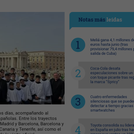
Notas más
leídas
Meliá gana 4,1 millones d
euros hasta junio (tras
provisionar 79,4 millones 
salida de Cuba)
Coca-Cola desata
especulaciones sobre un 
con toque picante tras reg
la marca “Spricy”
Cuatro enfermedades
silenciosas que se puede
detectar a tiempo gracias 
smartwatches
sos días, acompañando al
spañolas. Entre los trayectos
Madrid y Barcelona, Barcelona y
Toyota consolida su lider
anaria y Tenerife, así como el
en España en julio tras ha