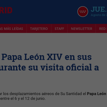
JUE.
Agosto de 
AS MÁS LEÍDAS
TARJETERO
STAFF
NEWSLETTER
RED 
l Papa León XIV en sus
ante su visita oficial a
ar los desplazamientos aéreos de Su Santidad el
Papa León
ntre el 6 y el 12 de junio.