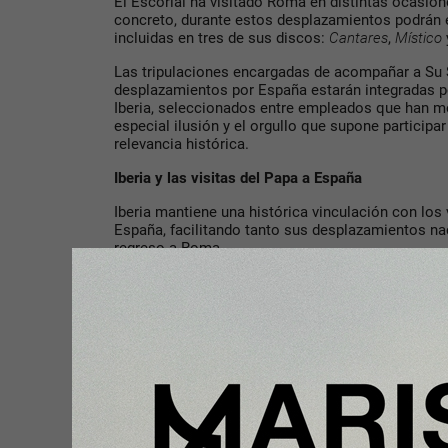
El Escorial ha visitado Roma en distintas ocasione
concreto, durante estos desplazamientos podrá
incluidas en tres de sus discos:
Cantares
,
Místico
Las tripulaciones encargadas de acompañar a Su 
desplazamientos por España estarán integradas po
Iberia, seleccionados entre empleados que han m
especial ilusión y el orgullo que supone participa
relevancia histórica.
Iberia y las visitas del Papa a España
Iberia mantiene una histórica vinculación con los 
España, facilitando tanto sus desplazamientos n
regreso a Roma.
En 1982, el Papa Juan Pablo II realizó su primera v
la cual recorrió 18 ciudades del país. Muchos de e
cabo a bordo de un Boeing 727-200 bautizado con 
mismo modo, en sus viajes a Santiago de Compost
como en su regreso a Roma en 1993 tras concluir 
utilizó un Boeing 727 denominado “Castilla la Viej
Siguiendo esta tradición, el Papa Benedicto XVI r
visita a España en 2006 a bordo de un Airbus A32
Uncastillo”. En su segunda visita al país, Benedict