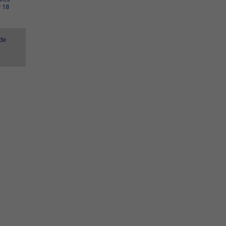
r 18
 de