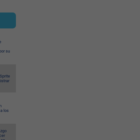
e
por su
Sprite
istrar
n
a los
azgo
cer