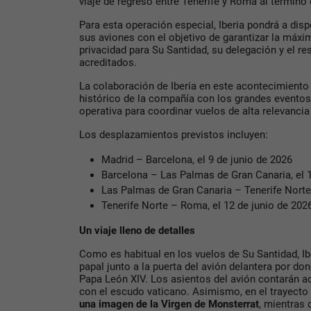
viaje de regreso entre Tenerife y Roma al término de
Para esta operación especial, Iberia pondrá a dis
sus aviones con el objetivo de garantizar la máx
privacidad para Su Santidad, su delegación y el re
acreditados.
La colaboración de Iberia en este acontecimient
histórico de la compañía con los grandes eventos
operativa para coordinar vuelos de alta relevancia
Los desplazamientos previstos incluyen:
Madrid – Barcelona, el 9 de junio de 2026
Barcelona – Las Palmas de Gran Canaria, el 1
Las Palmas de Gran Canaria – Tenerife Norte,
Tenerife Norte – Roma, el 12 de junio de 202
Un viaje lleno de detalles
Como es habitual en los vuelos de Su Santidad, I
papal junto a la puerta del avión delantera por d
Papa León XIV. Los asientos del avión contarán 
con el escudo vaticano. Asimismo, en el trayecto
una imagen de la Virgen de Monsterrat
, mientras