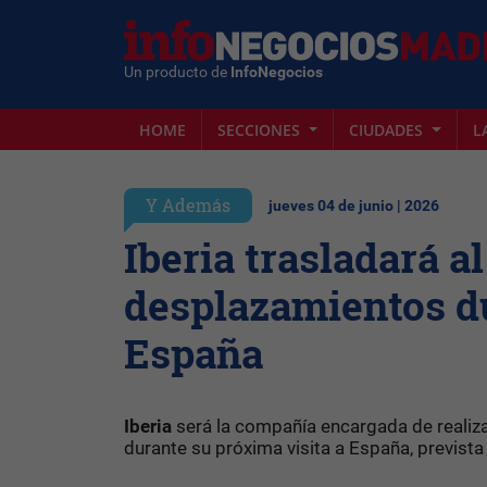
Un producto de
InfoNegocios
HOME
SECCIONES
CIUDADES
L
Y Además
jueves 04 de junio | 2026
Iberia trasladará a
desplazamientos dur
España
Iberia
será la compañía encargada de realiz
durante su próxima visita a España, prevista e