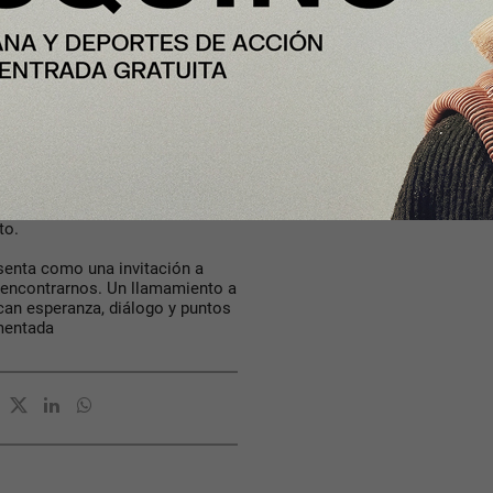
o de Compostela a Barcelona y,
imismo, Su Santidad volvió a
ordo de un avión de la compañía.
paña (6-12 de junio de 2026)
ostólico europeo entre el 6 y el
 Majestad el Rey Don Felipe VI y
á con cuatro etapas: Madrid,
uz de Tenerife. Su lema, «Alzad
ociedad a abrirse a Dios y a los
ato.
esenta como una invitación a
 a encontrarnos. Un llamamiento a
can esperanza, diálogo y puntos
mentada