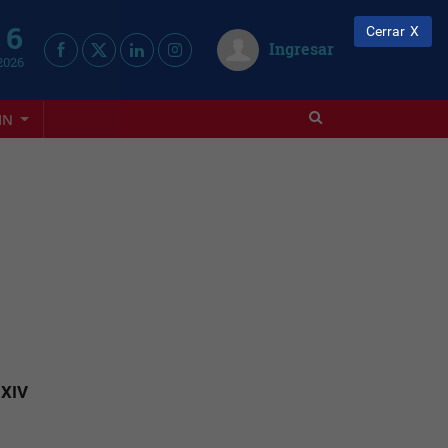
 6
Cerrar
Ingresar
2026
IN
 XIV