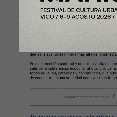
“Delta de Llobregat” para desplazarse de Santiag
posteriormente, regresar a la capital italiana. As
Roma tras su última visita a España, en 2011, a b
Sobre el Viaje Apostólico del Papa León XIV a Es
El Papa León XIV realizará su primer gran viaje ap
12 de junio de 2026, acogiendo la invitación de Su
de la Iglesia en España. La visita a España contar
Barcelona, Las Palmas de Gran Canaria y Santa Cr
la mirada» (Jn 4,35), propone una invitación a la s
demás, elevando la mirada más allá de lo inmedi
En su dimensión pastoral y social, la visita se pr
salir de la indiferencia, escuchar al otro y volver
todos aquellos, católicos y no católicos, que bus
de encuentro en una sociedad cada vez más frag
Compartir con tus amigos de
Tu opinión enriquece este artículo: