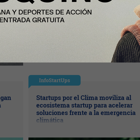
InfoStartUps
egan
Startups por el Clima moviliza al
a
ecosistema startup para acelerar
soluciones frente a la emergencia
climática