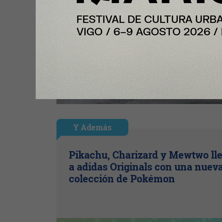
Y Además
Pikachu, Charizard y Mewtwo ll
a adidas Originals con una nuev
colección de Pokémon