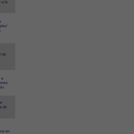
 a la
s
ales'
,
r de
 a
venes
blo
ye
a de
vos en