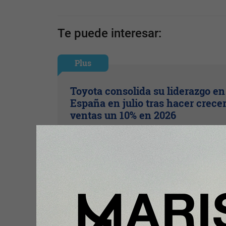
Te puede interesar:
Plus
Toyota consolida su liderazgo en
España en julio tras hacer crece
ventas un 10% en 2026