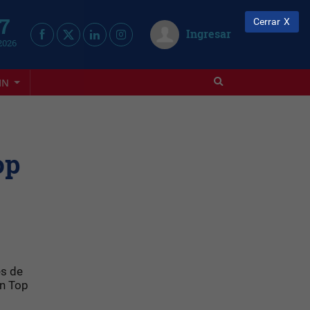
 7
Cerrar
Ingresar
2026
IN
op
es de
en Top