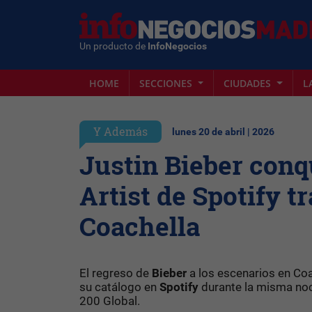
Un producto de
InfoNegocios
HOME
SECCIONES
CIUDADES
L
Y Además
lunes 20 de abril | 2026
Justin Bieber conq
Artist de Spotify t
Coachella
El regreso de
Bieber
a los escenarios en Co
su catálogo en
Spotify
durante la misma noc
200 Global.