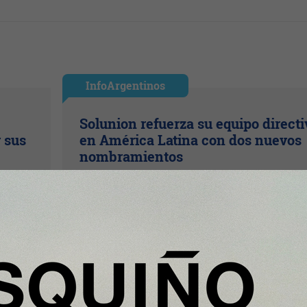
InfoArgentinos
Solunion refuerza su equipo directi
r sus
en América Latina con dos nuevos
nombramientos