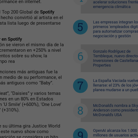
ormance en internet.
acelerar soluciones frente
emergencia climática
l Top 200 Global de
Spotify
hecho convirtió al artista en el
Las empresas integran lo
ta lista luego de presentarse
primeros 'empleados digit
para automatizar compras
negociación y gestión
 en Spotify
ón se vieron el mismo día de la
crementaron en +250% a nivel
Gonzalo Rodríguez de
ntos sobre su show, la
Tembleque, nuevo directo
Inversiones de Castellana
mpo rea
Properties
nciones más antiguas fue la
n medio de su performance, el
La España Vaciada vuelve
más antiguos como “Baby”.
llenarse: el 23% de los jó
planea mudarse a un pue
at”, “Daisies” y varios temas
nes en un 80% en Estados
n ‘U Smile’ (+600%), ‘One Love’
McDonald's nombra a Sk
l’ (+310%).
Anderson como president
McDonald's USA
 su última gira Justice World
OpenAI alcanza los 1.000
or este nuevo show como
millones de usuarios acti
arición se considera un hito