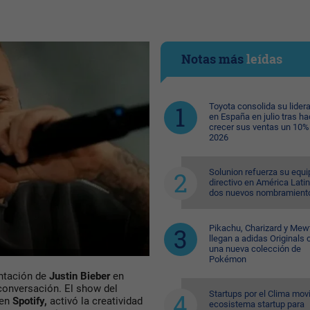
Notas más
leídas
Toyota consolida su lider
en España en julio tras ha
crecer sus ventas un 10%
2026
Solunion refuerza su equi
directivo en América Lati
dos nuevos nombramient
Pikachu, Charizard y Me
llegan a adidas Originals 
una nueva colección de
Pokémon
entación de
Justin Bieber
en
conversación. El show del
Startups por el Clima movi
 en
Spotify,
activó la creatividad
ecosistema startup para