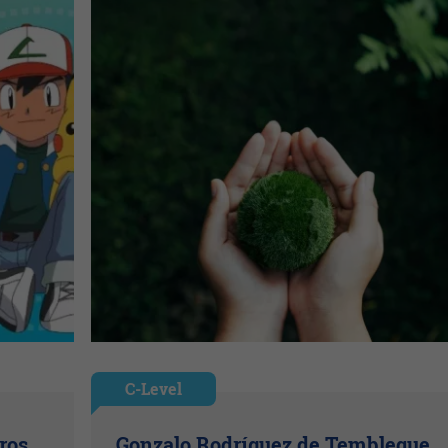
C-Level
ros
Gonzalo Rodríguez de Tembleque,