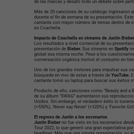
de las marcas y desató todo un debate sobre perf
Más de 20 canciones de su catálogo ingresaron a
durante el fin de semana de su presentación. Este 
cantante con mayor número de temas dentro de es
en Coachella.
Impacto de Coachella en streams de Justin Bieber
Los resultados a nivel comercial de su presentaci
presentación de
Bieber.
Sus streams en
Spotify
in
global esa misma noche. Pese a los cuestionamie
conversación orgánica motivó el consumo en tie
Uno de los grandes motores para impulsar sus ca
búsqueda en vivo de estas a través de
YouTube.
E
cantante tomó su laptop para buscar sus éxitos 
Producto de ello, canciones como “Beauty and a Be
de su álbum “SWAG” aumentaron sus reproduccio
Unidos. Sin embargo, el verdadero éxito lo tuviero
(+550%), ‘Never say Never’ (+320%) y ‘Favorite Gir
El regreso de Justin a los escenarios
Justin Bieber
no fue visto en los escenarios desde
Tour 2022, lo que generó una gran expectativa p
headliner. Más que una simple presentación, su ap