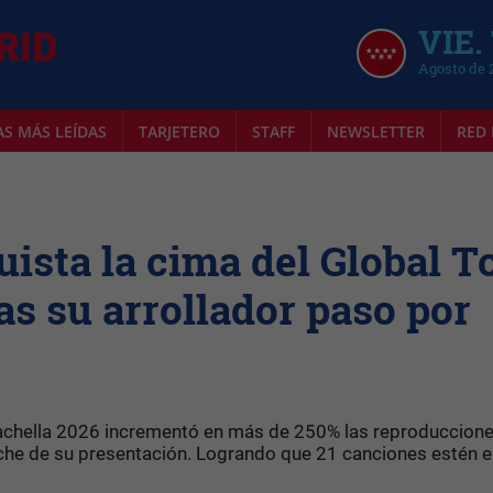
VIE.
Agosto de 
AS MÁS LEÍDAS
TARJETERO
STAFF
NEWSLETTER
RED 
uista la cima del Global T
ras su arrollador paso por
achella 2026 incrementó en más de 250% las reproduccion
he de su presentación. Logrando que 21 canciones estén 