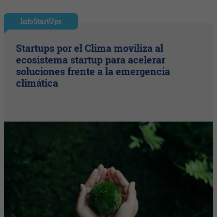
InfoStartUps
Startups por el Clima moviliza al
ecosistema startup para acelerar
soluciones frente a la emergencia
climática