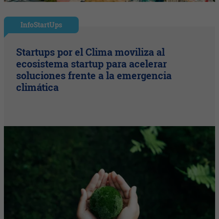
InfoStartUps
Startups por el Clima moviliza al
ecosistema startup para acelerar
soluciones frente a la emergencia
climática