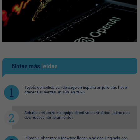
Notas más
leídas
Toyota consolida su liderazgo en España en julio tras hacer
crecer sus ventas un 10% en 2026
Solunion refuerza su equipo directivo en América Latina con
dos nuevos nombramientos
Pikachu, Charizard y Mewtwo llegan a adidas Originals con