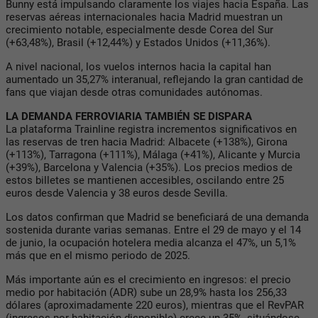
Bunny está impulsando claramente los viajes hacia España. Las
reservas aéreas internacionales hacia Madrid muestran un
crecimiento notable, especialmente desde Corea del Sur
(+63,48%), Brasil (+12,44%) y Estados Unidos (+11,36%).
A nivel nacional, los vuelos internos hacia la capital han
aumentado un 35,27% interanual, reflejando la gran cantidad de
fans que viajan desde otras comunidades autónomas.
LA DEMANDA FERROVIARIA TAMBIÉN SE DISPARA
La plataforma Trainline registra incrementos significativos en
las reservas de tren hacia Madrid: Albacete (+138%), Girona
(+113%), Tarragona (+111%), Málaga (+41%), Alicante y Murcia
(+39%), Barcelona y Valencia (+35%). Los precios medios de
estos billetes se mantienen accesibles, oscilando entre 25
euros desde Valencia y 38 euros desde Sevilla.
Los datos confirman que Madrid se beneficiará de una demanda
sostenida durante varias semanas. Entre el 29 de mayo y el 14
de junio, la ocupación hotelera media alcanza el 47%, un 5,1%
más que en el mismo periodo de 2025.
Más importante aún es el crecimiento en ingresos: el precio
medio por habitación (ADR) sube un 28,9% hasta los 256,33
dólares (aproximadamente 220 euros), mientras que el RevPAR
(ingresos por habitación disponible) crece un 35%, situándose