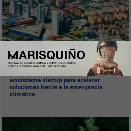
InfoStartUps
Startups por el Clima moviliza al
ecosistema startup para acelerar
soluciones frente a la emergencia
climática