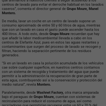
que animamos a nuestros clientes a seguir acudiendo a los
centros de lavado para evitar el derroche habitual en los lavados
caseros”, comenta el director general de
Grupo Moure, Manel
Montero.
De media, lavar un coche en un centro de lavado supone un
consumo aproximado de entre 50 y 60 litros de agua, mientras
que con un lavado en casa el gasto puede ascender hasta los
400 litros. A todo esto, desde
Grupo Moure
recuerdan que hay
que añadir la labor medioambiental llevada a cabo en los
centros de Elefante Azul, pues en estos las aguas restantes y
contaminantes que surgen del proceso de lavado se recogen y
filtran, haciendo la separación pertinente de los residuos
generados.
“Si en un lavado en casa la polución acumulada de los vehículos
cae sobre cualquier superficie, en nuestros centros contamos
con un sistema de recogida y tratamiento del agua que puede
permitir a la administración la recuperación de gran parte de
esta agua, contribuyendo así a la conservación y protección del
medio natural”, revela
Montero.
Paralelamente, desde
Washnet Factory,
otra marca amparada
bajo el paraguas de
Grupo Moure,
cuentan con sistemas de
recirculación para reducir el consumo de agua, así como
recicladoras que permitirían recuperar entre un 60 y 70 % del