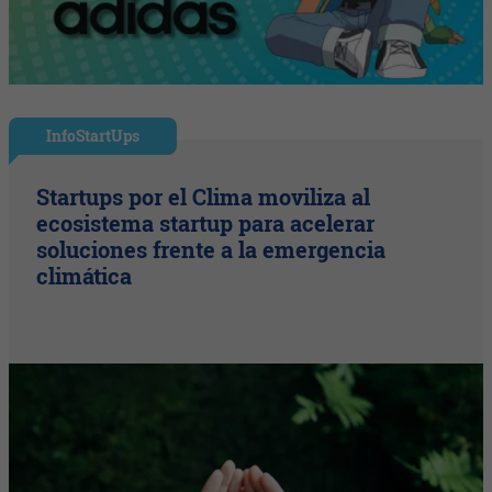
InfoStartUps
Startups por el Clima moviliza al
ecosistema startup para acelerar
soluciones frente a la emergencia
climática