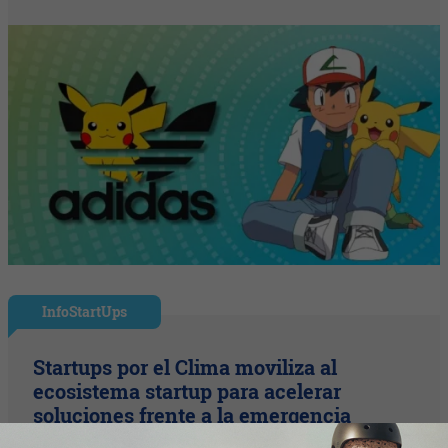
InfoStartUps
Startups por el Clima moviliza al
ecosistema startup para acelerar
soluciones frente a la emergencia
climática