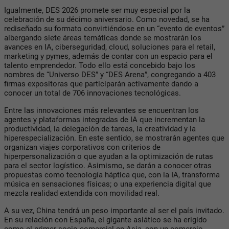
Igualmente, DES 2026 promete ser muy especial por la
celebración de su décimo aniversario. Como novedad, se ha
rediseñado su formato convirtiéndose en un “evento de eventos”
albergando siete áreas temáticas donde se mostrarán los
avances en IA, ciberseguridad, cloud, soluciones para el retail,
marketing y pymes, además de contar con un espacio para el
talento emprendedor. Todo ello está concebido bajo los
nombres de “Universo DES” y “DES Arena”, congregando a 403
firmas expositoras que participarán activamente dando a
conocer un total de 706 innovaciones tecnológicas.
Entre las innovaciones más relevantes se encuentran los
agentes y plataformas integradas de IA que incrementan la
productividad, la delegación de tareas, la creatividad y la
hiperespecialización. En este sentido, se mostrarán agentes que
organizan viajes corporativos con criterios de
hiperpersonalización o que ayudan a la optimización de rutas
para el sector logístico. Asimismo, se darán a conocer otras
propuestas como tecnología háptica que, con la IA, transforma
música en sensaciones físicas; o una experiencia digital que
mezcla realidad extendida con movilidad real.
A su vez, China tendrá un peso importante al ser el país invitado.
En su relación con España, el gigante asiático se ha erigido
como el primer socio comercial en Asia, con un comercio