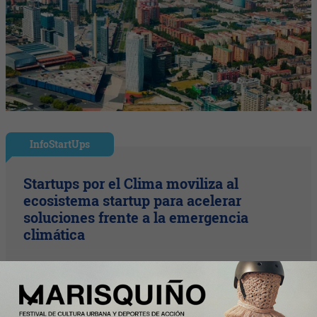
InfoStartUps
Startups por el Clima moviliza al
ecosistema startup para acelerar
soluciones frente a la emergencia
climática