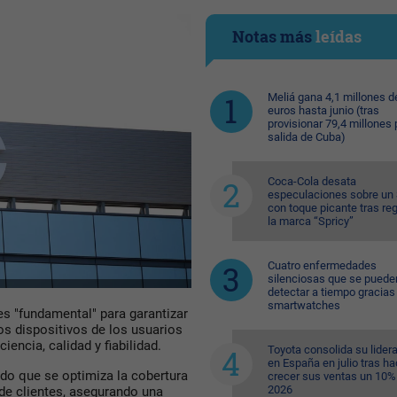
Notas más
leídas
Meliá gana 4,1 millones d
euros hasta junio (tras
provisionar 79,4 millones 
salida de Cuba)
Coca-Cola desata
especulaciones sobre un 
con toque picante tras reg
la marca “Spricy”
Cuatro enfermedades
silenciosas que se puede
detectar a tiempo gracias 
smartwatches
es "fundamental" para garantizar
os dispositivos de los usuarios
encia, calidad y fiabilidad.
Toyota consolida su lider
en España en julio tras ha
do que se optimiza la cobertura
crecer sus ventas un 10%
2026
 de clientes, asegurando una