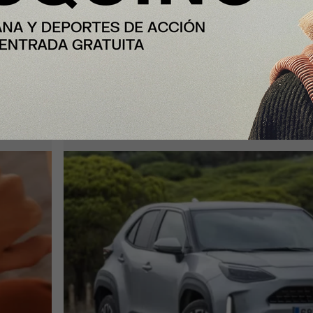
Plus
s que
Toyota consolida su liderazgo en
ias a
España en julio tras hacer crecer s
ventas un 10% en 2026