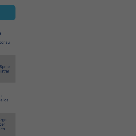
e
por su
Sprite
istrar
n
a los
azgo
cer
 en