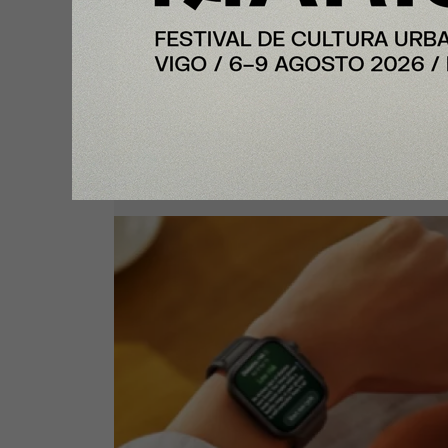
Y Además
Cuatro enfermedades silenciosa
se pueden detectar a tiempo grac
los smartwatches