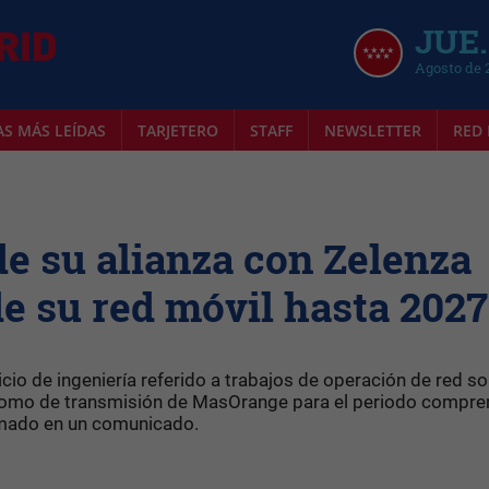
JUE.
Agosto de 
AS MÁS LEÍDAS
TARJETERO
STAFF
NEWSLETTER
RED 
e su alianza con Zelenza
de su red móvil hasta 2027
icio de ingeniería referido a trabajos de operación de red s
como de transmisión de MasOrange para el periodo compre
ormado en un comunicado.