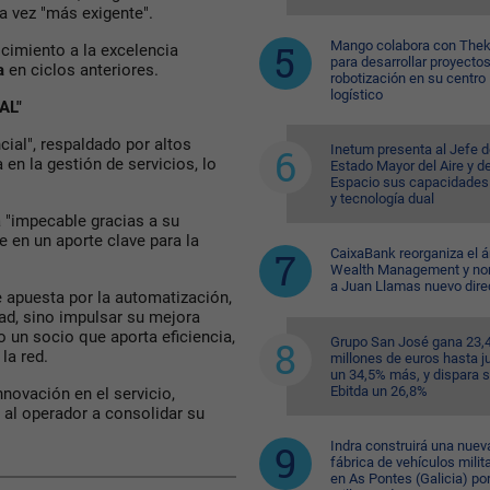
a vez "más exigente".
Mango colabora con Thek
cimiento a la excelencia
para desarrollar proyecto
a
en ciclos anteriores.
robotización en su centro
logístico
AL"
ial", respaldado por altos
Inetum presenta al Jefe d
en la gestión de servicios, lo
Estado Mayor del Aire y de
Espacio sus capacidades
y tecnología dual
 "impecable gracias a su
e en un aporte clave para la
CaixaBank reorganiza el á
Wealth Management y n
a Juan Llamas nuevo dire
e apuesta por la automatización,
ad, sino impulsar su mejora
 un socio que aporta eficiencia,
Grupo San José gana 23,
la red.
millones de euros hasta ju
un 34,5% más, y dispara 
Ebitda un 26,8%
nnovación en el servicio,
al operador a consolidar su
Indra construirá una nuev
fábrica de vehículos milit
en As Pontes (Galicia) po