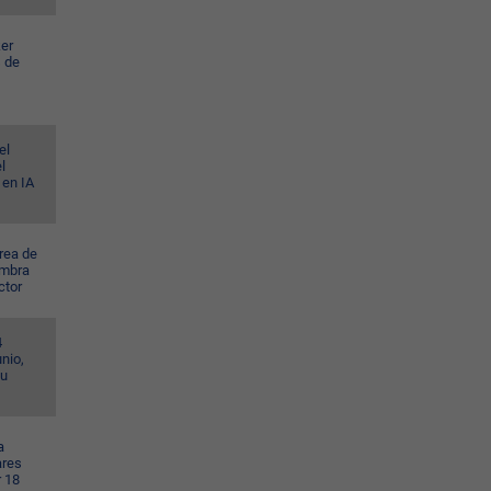
er
s de
el
l
 en IA
rea de
ombra
ctor
4
nio,
su
a
ares
r 18