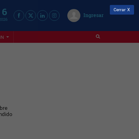
 6
Cerrar
Ingresar
2026
IN
obre
ndido