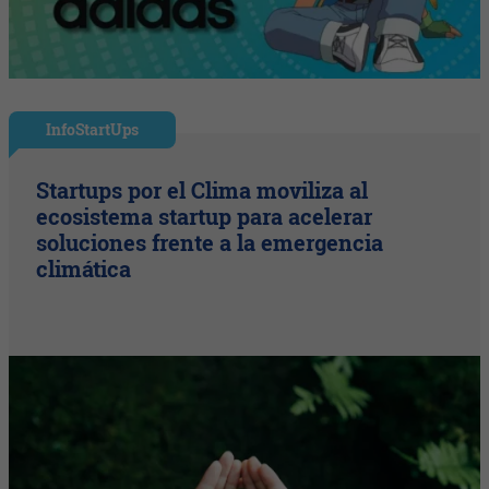
InfoStartUps
Startups por el Clima moviliza al
ecosistema startup para acelerar
soluciones frente a la emergencia
climática