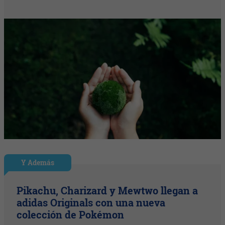
Y Además
Pikachu, Charizard y Mewtwo llegan a
adidas Originals con una nueva
colección de Pokémon