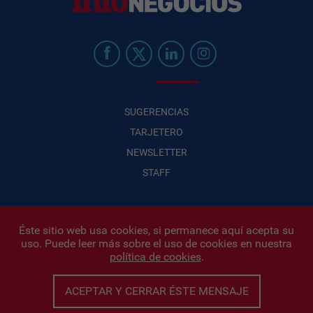
SUGERENCIAS
TARJETERO
NEWSLETTER
STAFF
Éste sitio web usa cookies, si permanece aquí acepta su
uso. Puede leer más sobre el uso de cookies en nuestra
Infonegocios 2026
| INFONEGOCIOS S.A. · CUIT: 30710438486 |
política de cookies
.
Políticas de Privacidad
|
Protección de datos personales
|
Editor:
Iñigo Biain
ACEPTAR Y CERRAR ÉSTE MENSAJE
Este sitio esta protegido por Google reCAPTCHA y con
Políticas de
privacidad de Google
y
Terminos del servicio
aplicados.