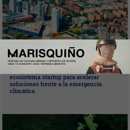
InfoStartUps
Startups por el Clima moviliza al
ecosistema startup para acelerar
soluciones frente a la emergencia
climática