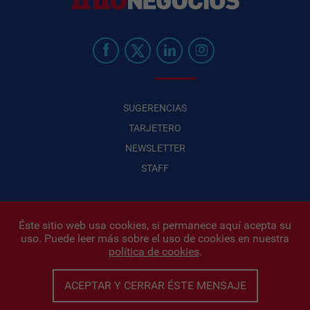
SUGERENCIAS
TARJETERO
NEWSLETTER
STAFF
Éste sitio web usa cookies, si permanece aquí acepta su
uso. Puede leer más sobre el uso de cookies en nuestra
Infonegocios 2026
| INFONEGOCIOS S.A. · CUIT: 30710438486 |
política de cookies
.
Políticas de Privacidad
|
Protección de datos personales
|
Editor:
Iñigo Biain
ACEPTAR Y CERRAR ÉSTE MENSAJE
Este sitio esta protegido por Google reCAPTCHA y con
Políticas de
privacidad de Google
y
Terminos del servicio
aplicados.