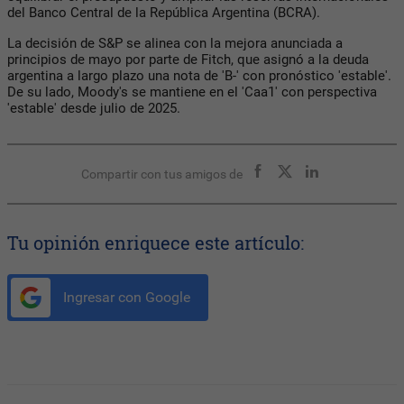
del Banco Central de la República Argentina (BCRA).
La decisión de S&P se alinea con la mejora anunciada a
principios de mayo por parte de Fitch, que asignó a la deuda
argentina a largo plazo una nota de 'B-' con pronóstico 'estable'.
De su lado, Moody's se mantiene en el 'Caa1' con perspectiva
'estable' desde julio de 2025.
Compartir con tus amigos de
Tu opinión enriquece este artículo:
Ingresar con Google