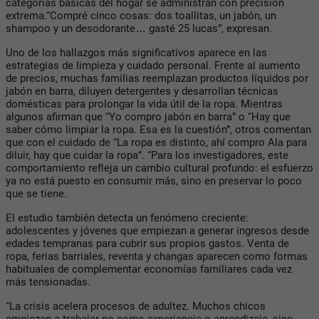
categorías básicas del hogar se administran con precisión
extrema.“
Compré cinco cosas: dos toallitas, un jabón, un
shampoo y un desodorante… gasté 25 lucas”,
expresan.
Uno de los hallazgos más significativos aparece en las
estrategias de limpieza y cuidado personal. Frente al aumento
de precios, muchas familias reemplazan productos líquidos por
jabón en barra, diluyen detergentes y desarrollan técnicas
domésticas para prolongar la vida útil de la ropa. Mientras
algunos afirman que
“Yo compro jabón en barra” o “Hay que
saber cómo limpiar la ropa. Esa es la cuestión”, otros comentan
que con el cuidado de “La ropa es distinto, ahí compro Ala para
diluir, hay que cuidar la ropa”. “
Para los investigadores, este
comportamiento refleja un cambio cultural profundo: el esfuerzo
ya no está puesto en consumir más, sino en preservar lo poco
que se tiene.
El estudio también detecta un fenómeno creciente:
adolescentes y jóvenes que empiezan a generar ingresos desde
edades tempranas para cubrir sus propios gastos. Venta de
ropa, ferias barriales, reventa y changas aparecen como formas
habituales de complementar economías familiares cada vez
más tensionadas.
“La crisis acelera procesos de adultez. Muchos chicos
empiezan a trabajar no como experiencia o aprendizaje, sino