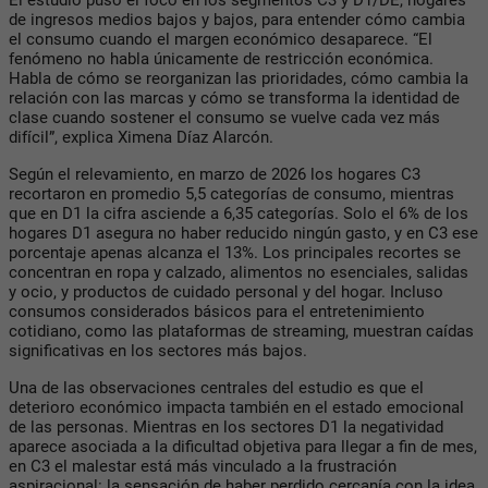
de ingresos medios bajos y bajos, para entender cómo cambia
el consumo cuando el margen económico desaparece. “
El
fenómeno no habla únicamente de restricción económica.
Habla de cómo se reorganizan las prioridades, cómo cambia la
relación con las marcas y cómo se transforma la identidad de
clase cuando sostener el consumo se vuelve cada vez más
difícil
”, explica Ximena Díaz Alarcón.
Según el relevamiento, en marzo de 2026 los hogares C3
recortaron en promedio 5,5 categorías de consumo, mientras
que en D1 la cifra asciende a 6,35 categorías. Solo el 6% de los
hogares D1 asegura no haber reducido ningún gasto, y en C3 ese
porcentaje apenas alcanza el 13%. Los principales recortes se
concentran en ropa y calzado, alimentos no esenciales, salidas
y ocio, y productos de cuidado personal y del hogar. Incluso
consumos considerados básicos para el entretenimiento
cotidiano, como las plataformas de streaming, muestran caídas
significativas en los sectores más bajos.
Una de las observaciones centrales del estudio es que el
deterioro económico impacta también en el estado emocional
de las personas. Mientras en los sectores D1 la negatividad
aparece asociada a la dificultad objetiva para llegar a fin de mes,
en C3 el malestar está más vinculado a la frustración
aspiracional: la sensación de haber perdido cercanía con la idea