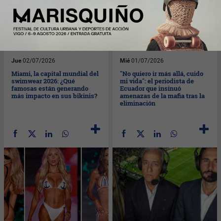
Jue
02/07/2026
Mié
01/07/2026
Miami, la capital mundial del
"No quiero ir más allá, cuido
swimwear 2026: ¿Qué
mi vida": el periodista de
famosas están generando
Ecuador que insinuó
más impacto en sus bikinis?
amenazas de la mafia tras la
eliminación