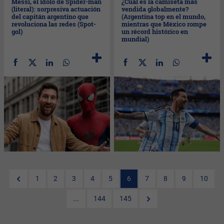
Messi, el ídolo de Spider-man
¿Cuál es la camiseta más
(literal): sorpresiva actuación
vendida globalmente?
del capitán argentino que
(Argentina top en el mundo,
revoluciona las redes (Spot-
mientras que México rompe
gol)
un récord histórico en
mundial)
1
2
3
4
5
6
7
8
9
10
...
144
145