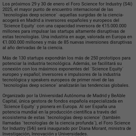
Los próximos 29 y 30 de enero el Foro Science for Industry (S4i)
2025, el mayor punto de encuentro internacional de las
`tecnologías deep science´ -aquellas surgidas de la ciencia-
acogerá en Madrid a inversores españoles y europeos del
`Science Equity´ con una capacidad inversora de €15.000.000
millones para impulsar las startups altamente disruptivas de
estas tecnologías. Una industria en auge, valorada en Europa en
€1.000.000 millones y más de 85 nuevas inversiones disruptivas
al año derivadas de la ciencia.
Más de 130 startups expondrán los más de 250 prototipos para
potenciar la industria tecnológica. Además, se facilitará su
conexión con los máximos exponentes del `Science Equity´
europeo y español; inversores e impulsores de la industria
tecnológica y speakers europeos de primer nivel de las
`tecnologías deep science´ analizarán las tendencias globales.
Organizado por la Universidad Autónoma de Madrid y BeAble
Capital, única gestora de fondos española especializada en
´Science Equity´ y pionera en Europa. Al ser España una
potencia mundial en la producción científica a través del
ecosistema de estas `tecnologías deep science´ (también
llamadas ´tecnologías de la ciencia profunda´), el Foro Science
for Industry (S4i) será inaugurado por Diana Morant, ministra de
Investigación, Innovación y Universidades.