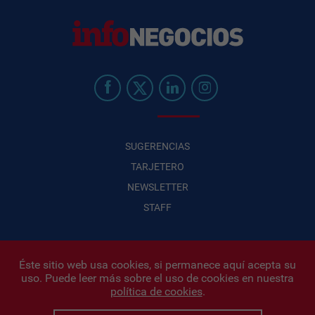
SUGERENCIAS
TARJETERO
NEWSLETTER
STAFF
Éste sitio web usa cookies, si permanece aquí acepta su
uso. Puede leer más sobre el uso de cookies en nuestra
Infonegocios 2026
| INFONEGOCIOS S.A. · CUIT: 30710438486 |
política de cookies
.
Políticas de Privacidad
|
Protección de datos personales
|
Editor:
Iñigo Biain