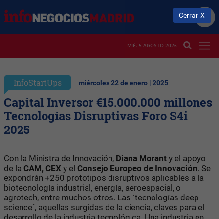
Cerrar
MIÉ. 5 AGOSTO 2026
InfoStartUps
miércoles 22 de enero | 2025
Capital Inversor €15.000.000 millones
Tecnologías Disruptivas Foro S4i
2025
Con la Ministra de Innovación,
Diana Morant
y el apoyo
de la
CAM, CEX
y el
Consejo Europeo de Innovación
. Se
expondrán +250 prototipos disruptivos aplicables a la
biotecnología industrial, energía, aeroespacial, o
agrotech, entre muchos otros.
Las `tecnologías deep
science´, aquellas surgidas de la ciencia, claves para el
desarrollo de la industria tecnológica.
Una industria en