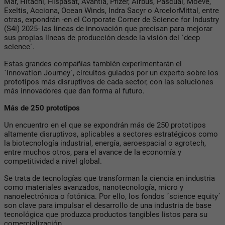
Mar, Hitachi, Hispasat, Avantia, Pfizer, Airbus, Pascual, Moeve,
Exeltis, Acciona, Ocean Winds, Indra Sacyr o ArcelorMittal, entre
otras, expondrán -en el Corporate Corner de Science for Industry
(S4i) 2025- las líneas de innovación que precisan para mejorar
sus propias líneas de producción desde la visión del `deep
science´.
Estas grandes compañías también experimentarán el
`Innovation Journey´, circuitos guiados por un experto sobre los
prototipos más disruptivos de cada sector, con las soluciones
más innovadores que dan forma al futuro.
Más de 250 prototipos
Un encuentro en el que se expondrán más de 250 prototipos
altamente disruptivos, aplicables a sectores estratégicos como
la biotecnología industrial, energía, aeroespacial o agrotech,
entre muchos otros, para el avance de la economía y
competitividad a nivel global.
Se trata de tecnologías que transforman la ciencia en industria
como materiales avanzados, nanotecnología, micro y
nanoelectrónica o fotónica. Por ello, los fondos ´science equity´
son clave para impulsar el desarrollo de una industria de base
tecnológica que produzca productos tangibles listos para su
comercialización.