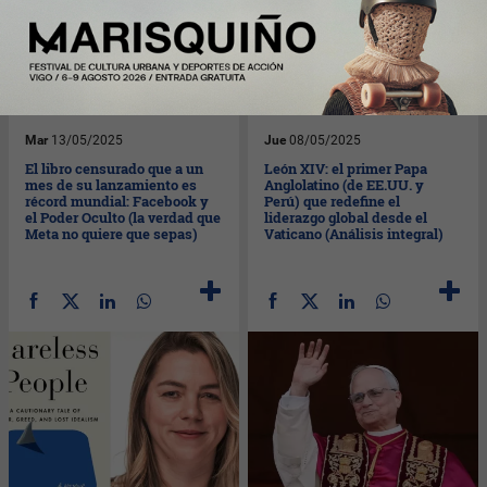
Mar
13/05/2025
Jue
08/05/2025
El libro censurado que a un
León XIV: el primer Papa
mes de su lanzamiento es
Anglolatino (de EE.UU. y
récord mundial: Facebook y
Perú) que redefine el
el Poder Oculto (la verdad que
liderazgo global desde el
Meta no quiere que sepas)
Vaticano (Análisis integral)