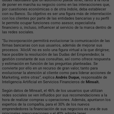
dudas habituales que un autónomo puede tener, tanto a la hora
de poner en marcha su negocio como en las interacciones que,
por cuestiones económicas o de otra índole, deba establecer
con su Banco. Su objetivo es ser una figura más de interrelación
con los clientes por parte de las entidades bancarias y su perfil
le permite ocupar funciones como asesor, especialista
financiero o, incluso, influencer al servicio de la marca dentro de
las redes sociales.
“Su incorporación permitirá evolucionar la comunicación de las
firmas bancarias con sus usuarios, además de mejorar sus
procesos. ‘AlicIA’ no es solo una figura virtual a la que dirigirse;
hace posible la resolución de las Dudas del Emprendedor, la
gestión constante de sus consultas, así como ofrece respuesta
y estimación en función de las preguntas planteadas. Se
convierte por ello en un recurso de gran valor, tanto para
evolucionar la atención al cliente como para liderar acciones de
Marketing, entre otras”, explica
Andrés Duque,
responsable de
Inteligencia Artificial en Servicios Financieros de
Minsait.
Según datos de Minsait, el 46% de los usuarios que utilizan
redes sociales se ven influidos por sus recomendaciones a la
hora de realizar compras u operaciones. Además, apuntaron los
expertos de la compañía, para el 30% de los nuevos
emprendedores la financiación de sus negocios es una de sus
principales preocupaciones y el 40% admite tener