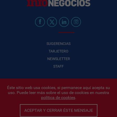
SUGERENCIAS
TARJETERO
NEWSLETTER
STAFF
Éste sitio web usa cookies, si permanece aquí acepta su
uso. Puede leer más sobre el uso de cookies en nuestra
Infonegocios 2026
| INFONEGOCIOS S.A. · CUIT: 30710438486 |
política de cookies
.
Políticas de Privacidad
|
Protección de datos personales
|
Editor:
Iñigo Biain
ACEPTAR Y CERRAR ÉSTE MENSAJE
Este sitio esta protegido por Google reCAPTCHA y con
Políticas de
privacidad de Google
y
Terminos del servicio
aplicados.