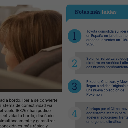
Notas más
leídas
Toyota consolida su lider
en España en julio tras ha
crecer sus ventas un 10%
2026
Solunion refuerza su equi
directivo en América Lati
dos nuevos nombramient
Pikachu, Charizard y Me
llegan a adidas Originals 
una nueva colección de
Pokémon
d a bordo, Iberia se convierte
 sistema de conectividad vía
Startups por el Clima movi
del vuelo IB3267 han podido
ecosistema startup para
nectividad a bordo, diseñado
acelerar soluciones frente
simultáneamente y garantizar
emergencia climática
 conexión es más rápida y