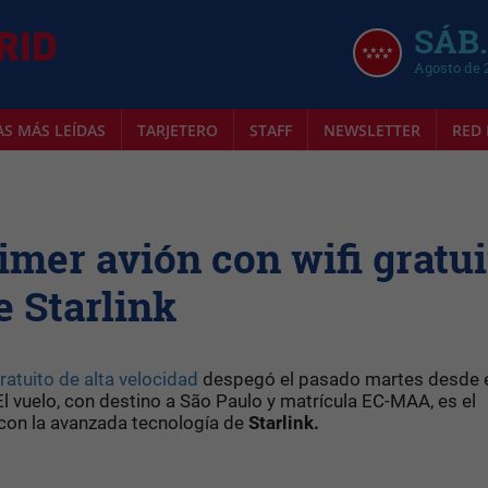
SÁB.
Agosto de 
AS MÁS LEÍDAS
TARJETERO
STAFF
NEWSLETTER
RED 
rimer avión con wifi gratui
e Starlink
gratuito de alta velocidad
despegó el pasado martes desde 
 El vuelo, con destino a São Paulo y matrícula EC-MAA, es el
o con la avanzada tecnología de
Starlink.