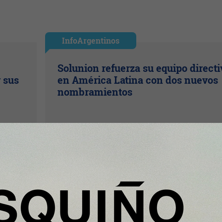
InfoArgentinos
Solunion refuerza su equipo directi
r sus
en América Latina con dos nuevos
nombramientos