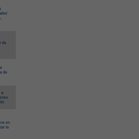
s
ales'
,
r de
ye
a de
 a
venes
blo
vos en
ar la