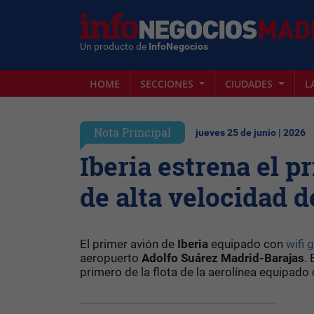
Un producto de
InfoNegocios
HOME
SECCIONES
CIUDADES
L
Nota Principal
jueves 25 de junio | 2026
Iberia estrena el p
de alta velocidad d
El primer avión de
Iberia
equipado con
wifi 
aeropuerto
Adolfo Suárez Madrid-Barajas
.
primero de la flota de la aerolínea equipad