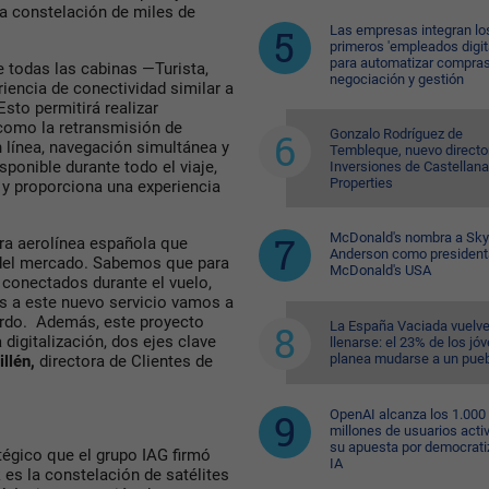
la constelación de miles de
Las empresas integran lo
primeros 'empleados digit
para automatizar compras
de todas las cabinas —Turista,
negociación y gestión
iencia de conectividad similar a
sto permitirá realizar
como la retransmisión de
Gonzalo Rodríguez de
 línea, navegación simultánea y
Tembleque, nuevo directo
ponible durante todo el viaje,
Inversiones de Castellana
Properties
, y proporciona una experiencia
McDonald's nombra a Sk
ra aerolínea española que
Anderson como president
o del mercado. Sabemos que para
McDonald's USA
 conectados durante el vuelo,
ias a este nuevo servicio vamos a
bordo. Además, este proyecto
La España Vaciada vuelve
digitalización, dos ejes clave
llenarse: el 23% de los jó
planea mudarse a un pue
illén,
directora de Clientes de
OpenAI alcanza los 1.000
millones de usuarios acti
su apuesta por democratiz
tégico que el grupo IAG firmó
IA
 es la constelación de satélites