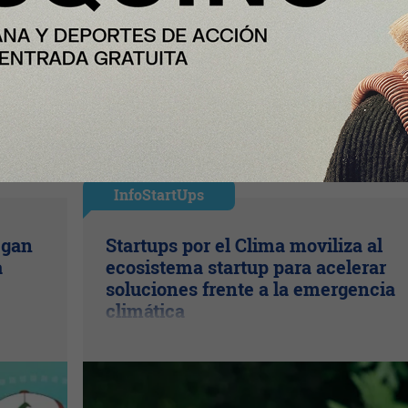
InfoStartUps
egan
Startups por el Clima moviliza al
a
ecosistema startup para acelerar
soluciones frente a la emergencia
climática