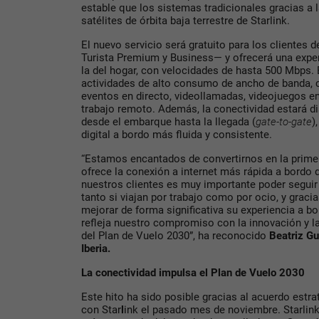
estable que los sistemas tradicionales gracias a 
satélites de órbita baja terrestre de Starlink.
El nuevo servicio será gratuito para los clientes 
Turista Premium y Business— y ofrecerá una exper
la del hogar, con velocidades de hasta 500 Mbps. E
actividades de alto consumo de ancho de banda, 
eventos en directo, videollamadas, videojuegos en
trabajo remoto. Además, la conectividad estará dis
desde el embarque hasta la llegada (
gate-to-gate
)
digital a bordo más fluida y consistente.
“Estamos encantados de convertirnos en la prime
ofrece la conexión a internet más rápida a bord
nuestros clientes es muy importante poder seguir
tanto si viajan por trabajo como por ocio, y grac
mejorar de forma significativa su experiencia a 
refleja nuestro compromiso con la innovación y la 
del Plan de Vuelo 2030”, ha reconocido
Beatriz Gu
Iberia.
La conectividad impulsa el Plan de Vuelo 2030
Este hito ha sido posible gracias al acuerdo estra
con Star
l
ink el pasado mes de noviembre. Starlink