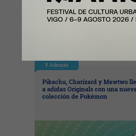
Y Además
Pikachu, Charizard y Mewtwo ll
a adidas Originals con una nuev
colección de Pokémon