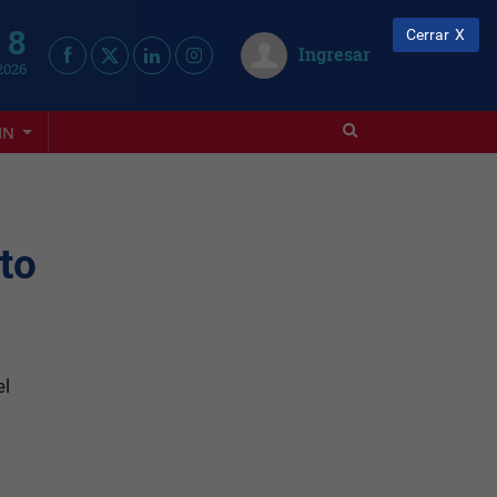
 8
Cerrar
Ingresar
2026
IN
to
el