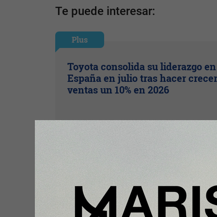
Te puede interesar:
Plus
Toyota consolida su liderazgo en
España en julio tras hacer crece
ventas un 10% en 2026