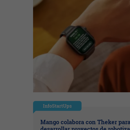
InfoStartUps
Mango colabora con Theker par
desarrollar proyectos de robotiz