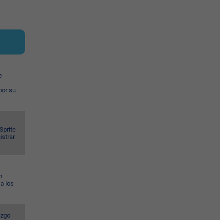
e
por su
Sprite
istrar
n
a los
azgo