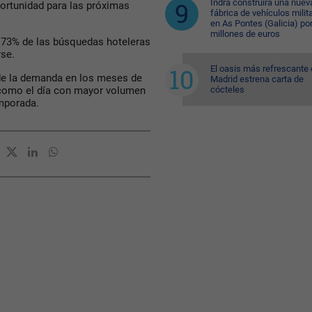
Indra construirá una nuev
portunidad para las próximas
fábrica de vehículos milit
en As Pontes (Galicia) po
millones de euros
l 73% de las búsquedas hoteleras
rse.
El oasis más refrescante
 de la demanda en los meses de
Madrid estrena carta de
cócteles
io como el día con mayor volumen
emporada.