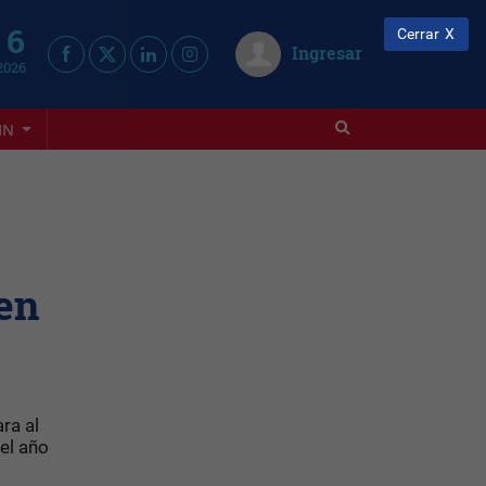
 6
Cerrar
Ingresar
2026
IN
en
ra al
el año