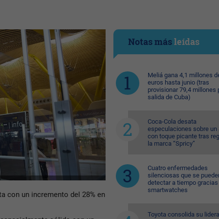
Notas más
leídas
Meliá gana 4,1 millones d
euros hasta junio (tras
provisionar 79,4 millones 
salida de Cuba)
Coca-Cola desata
especulaciones sobre un 
con toque picante tras reg
la marca “Spricy”
Cuatro enfermedades
silenciosas que se puede
detectar a tiempo gracias 
smartwatches
ta con un incremento del 28% en
Toyota consolida su lider