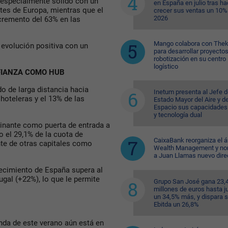
especialmente sólido con un
en España en julio tras ha
tes de Europa, mientras que el
crecer sus ventas un 10%
2026
cremento del 63% en las
Mango colabora con Thek
a evolución positiva con un
para desarrollar proyecto
robotización en su centro
logístico
AFIANZA COMO HUB
o de larga distancia hacia
Inetum presenta al Jefe d
hoteleras y el 13% de las
Estado Mayor del Aire y de
Espacio sus capacidades
y tecnología dual
minante como puerta de entrada a
 el 29,1% de la cuota de
CaixaBank reorganiza el á
nte de otras capitales como
Wealth Management y n
a Juan Llamas nuevo dire
crecimiento de España supera al
gal (+22%), lo que le permite
Grupo San José gana 23,
millones de euros hasta ju
un 34,5% más, y dispara 
Ebitda un 26,8%
nda de este verano aún está en