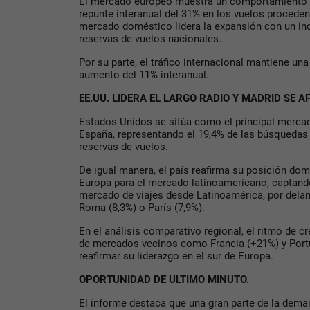
El mercado europeo muestra un comportamiento 
repunte interanual del 31% en los vuelos proceden
mercado doméstico lidera la expansión con un in
reservas de vuelos nacionales.
Por su parte, el tráfico internacional mantiene un
aumento del 11% interanual.
EE.UU. LIDERA EL LARGO RADIO Y MADRID SE 
Estados Unidos se sitúa como el principal mercad
España, representando el 19,4% de las búsquedas 
reservas de vuelos.
De igual manera, el país reafirma su posición do
Europa para el mercado latinoamericano, captando
mercado de viajes desde Latinoamérica, por dela
Roma (8,3%) o París (7,9%).
En el análisis comparativo regional, el ritmo de 
de mercados vecinos como Francia (+21%) y Portu
reafirmar su liderazgo en el sur de Europa.
OPORTUNIDAD DE ULTIMO MINUTO.
El informe destaca que una gran parte de la dema