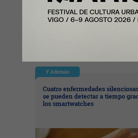
Y Además
Cuatro enfermedades silenciosa
se pueden detectar a tiempo grac
los smartwatches