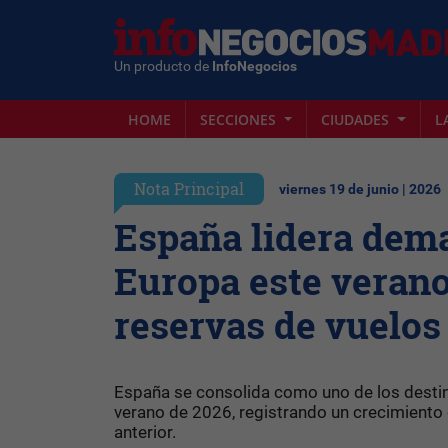
Un producto de
InfoNegocios
HOME
SECCIONES
CIUDADES
L
Nota Principal
viernes 19 de junio | 2026
España lidera dema
Europa este veran
reservas de vuelos
España se consolida como uno de los destin
verano de 2026, registrando un crecimiento
anterior.