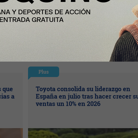
Plus
s que
Toyota consolida su liderazgo en
ias a
España en julio tras hacer crecer s
ventas un 10% en 2026