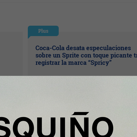
Plus
Coca-Cola desata especulaciones
sobre un Sprite con toque picante t
registrar la marca “Spricy”