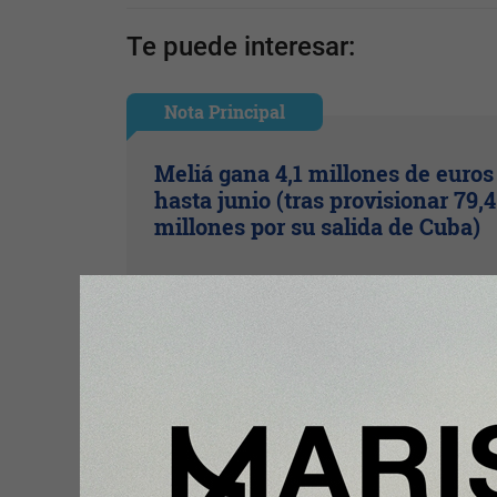
Te puede interesar:
Nota Principal
Meliá gana 4,1 millones de euros
hasta junio (tras provisionar 79,4
millones por su salida de Cuba)