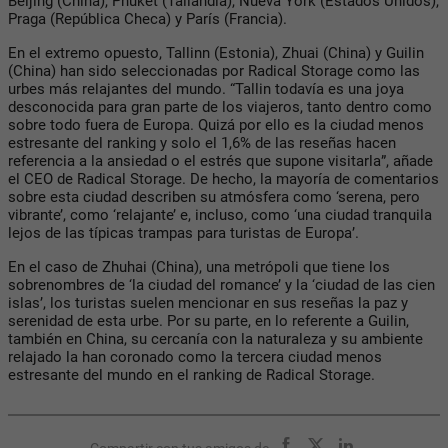
Beijing (China), Phuket (Tailandia), Nueva York (Estados Unidos),
Praga (República Checa) y París (Francia).
En el extremo opuesto, Tallinn (Estonia), Zhuai (China) y Guilin
(China) han sido seleccionadas por Radical Storage como las
urbes más relajantes del mundo. “Tallin todavía es una joya
desconocida para gran parte de los viajeros, tanto dentro como
sobre todo fuera de Europa. Quizá por ello es la ciudad menos
estresante del ranking y solo el 1,6% de las reseñas hacen
referencia a la ansiedad o el estrés que supone visitarla”, añade
el CEO de Radical Storage. De hecho, la mayoría de comentarios
sobre esta ciudad describen su atmósfera como ‘serena, pero
vibrante’, como ‘relajante’ e, incluso, como ‘una ciudad tranquila
lejos de las típicas trampas para turistas de Europa’.
En el caso de Zhuhai (China), una metrópoli que tiene los
sobrenombres de ‘la ciudad del romance’ y la ‘ciudad de las cien
islas’, los turistas suelen mencionar en sus reseñas la paz y
serenidad de esta urbe. Por su parte, en lo referente a Guilin,
también en China, su cercanía con la naturaleza y su ambiente
relajado la han coronado como la tercera ciudad menos
estresante del mundo en el ranking de Radical Storage.