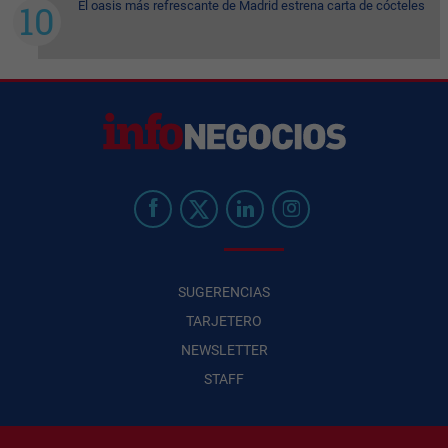
El oasis más refrescante de Madrid estrena carta de cócteles
SUGERENCIAS
TARJETERO
NEWSLETTER
STAFF