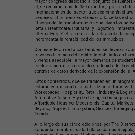
mayor congreso dedicado al conjunto de fuentes d
él, se reunirán más de 450 expertos, que son líd
internacionales del sector, que examinarán el avan
tres ejes. El primero es el desarrollo de las estr
El segundo, la transformación que viven los activo
Retail, Healthcare, Industrial y Logístico, Infraest
alternativos. Y el tercero, es la relevancia de cum
incrementar la rentabilidad de los inmuebles.
Con este telón de fondo, también se llevarán sob
trazando la senda del ámbito inmobiliario en Euro
vivienda asequible, la mayor demanda de student h
mediterránea, el crecimiento sostenido del hospit
centros de datos derivado de la expansión de la IA
Estos contenidos, que se traducen en un program
estarán estructurados a partir de ocho foros vertic
Workspaces, Hospitality, Retail, Industry & Logisti
Alternative Assets – y de diez agendas segmenta
Affordable Housing, Megatrends, Capital Markets,
Beyond, PropTech Ecosystem, Sevices, Emerging A
Trends.
A lo largo de sus cinco ediciones, por The Distr
conocidos nombres de la talla de James Seppala,