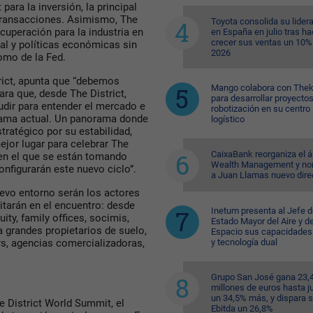
ara la inversión, la principal
 transacciones. Asimismo, The
Toyota consolida su lider
ecuperación para la industria en
en España en julio tras ha
crecer sus ventas un 10%
al y políticas económicas sin
2026
como de la Fed.
trict, apunta que “debemos
Mango colabora con Thek
a que, desde The District,
para desarrollar proyecto
udir para entender el mercado e
robotización en su centro
orama actual. Un panorama donde
logístico
tratégico por su estabilidad,
ejor lugar para celebrar The
CaixaBank reorganiza el á
o en el que se están tomando
Wealth Management y n
nfigurarán este nuevo ciclo”.
a Juan Llamas nuevo dire
evo entorno serán los actores
citarán en el encuentro: desde
Inetum presenta al Jefe d
ity, family offices, socimis,
Estado Mayor del Aire y de
a grandes propietarios de suelo,
Espacio sus capacidades
y tecnología dual
s, agencias comercializadoras,
Grupo San José gana 23,
millones de euros hasta ju
un 34,5% más, y dispara 
e District World Summit, el
Ebitda un 26,8%