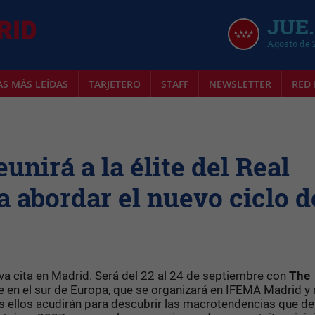
JUE.
Agosto de 
AS MÁS LEÍDAS
TARJETERO
STAFF
NEWSLETTER
RED 
unirá a la élite del Real
a abordar el nuevo ciclo d
eva cita en Madrid. Será del 22 al 24 de septiembre con
The
te en el sur de Europa, que se organizará en IFEMA Madrid y 
s ellos acudirán para descubrir las macrotendencias que def