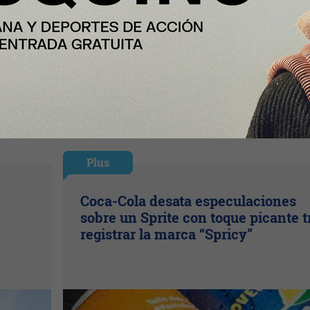
Plus
Coca-Cola desata especulaciones
sobre un Sprite con toque picante t
registrar la marca “Spricy”