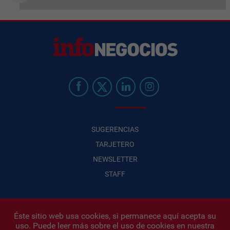
SUGERENCIAS
TARJETERO
NEWSLETTER
STAFF
Éste sitio web usa cookies, si permanece aquí acepta su
uso. Puede leer más sobre el uso de cookies en nuestra
Infonegocios 2026
| INFONEGOCIOS S.A. · CUIT: 30710438486 |