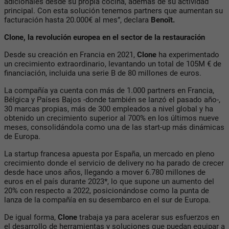
adicionales desde su propia cocina, además de su actividad
principal. Con esta solución tenemos partners que aumentan su
facturación hasta 20.000€ al mes”, declara
Benoît.
Clone, la revolución europea en el sector de la restauración
Desde su creación en Francia en 2021,
Clone
ha experimentado
un crecimiento extraordinario, levantando un total de 105M € de
financiación, incluida una serie B de 80 millones de euros.
La compañía ya cuenta con más de 1.000 partners en Francia,
Bélgica y Países Bajos -donde también se lanzó el pasado año-,
30 marcas propias, más de 300 empleados a nivel global y ha
obtenido un crecimiento superior al 700% en los últimos nueve
meses, consolidándola como una de las start-up más dinámicas
de Europa.
La startup francesa apuesta por España, un mercado en pleno
crecimiento donde el servicio de delivery no ha parado de crecer
desde hace unos años, llegando a mover 6.780 millones de
euros en el país durante 2023*, lo que supone un aumento del
20% con respecto a 2022, posicionándose como la punta de
lanza de la compañía en su desembarco en el sur de Europa.
De igual forma,
Clone
trabaja ya para acelerar sus esfuerzos en
el desarrollo de herramientas y soluciones que puedan equipar a