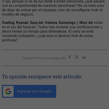
Y ojo, porque si se da luz verde a estas sanciones, ¿qué pasará
con la competitividad de nuestras aerolíneas? No se trata solo
de dejar de cobrar por el equipaje, sino de reconfigurar todo el
modelo de negocio.
Vueling
,
Ryanair
,
EasyJet
,
Volotea
,
Eurowings
y
Wizz Air
están
en el ojo del huracán. Todos han recibido sus notificaciones y
ahora tienen un tiempo para defenderse. El cielo se está
volviendo turbulento, ¿cuál será el destino final de estas
políticas?
Compartir con tus amigos de
Tu opinión enriquece este artículo:
Ingresar con Google