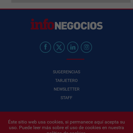
SUGERENCIAS
TARJETERO
NEWSLETTER
STAFF
Éste sitio web usa cookies, si permanece aquí acepta su
uso. Puede leer más sobre el uso de cookies en nuestra
Infonegocios 2026
| INFONEGOCIOS S.A. · CUIT: 30710438486 |