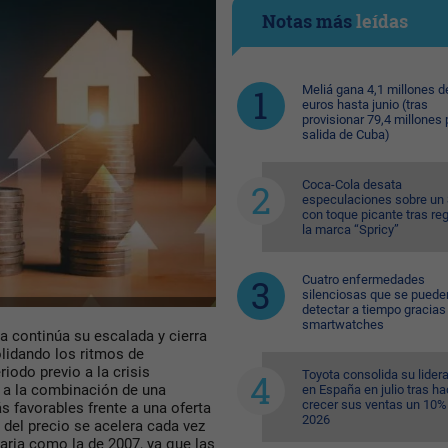
Notas más
leídas
Meliá gana 4,1 millones d
euros hasta junio (tras
provisionar 79,4 millones 
salida de Cuba)
Coca-Cola desata
especulaciones sobre un 
con toque picante tras reg
la marca “Spricy”
Cuatro enfermedades
silenciosas que se puede
detectar a tiempo gracias 
smartwatches
a continúa su escalada y cierra
olidando los ritmos de
iodo previo a la crisis
Toyota consolida su lider
 a la combinación de una
en España en julio tras ha
crecer sus ventas un 10%
 favorables frente a una oferta
2026
 del precio se acelera cada vez
ria como la de 2007, ya que las