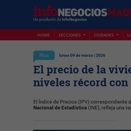
Un producto de
InfoNegocios
HOME
SECCIONES
CIUDADES
L
Plus
lunes 09 de marzo | 2026
El precio de la viv
niveles récord con
El Índice de Precios (IPV) correspondiente a
Nacional de Estadística
(INE), refleja una v