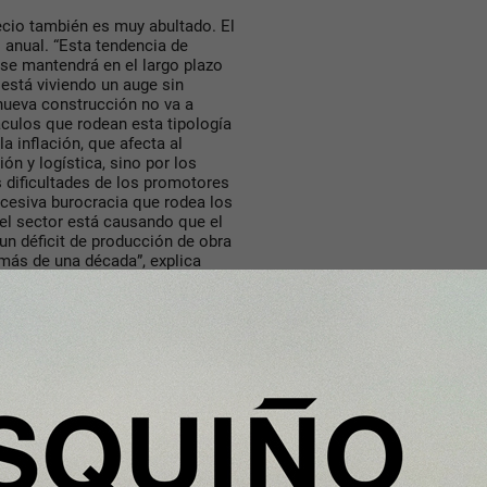
recio también es muy abultado. El
l anual. “Esta tendencia de
 se mantendrá en el largo plazo
 está viviendo un auge sin
 nueva construcción no va a
áculos que rodean esta tipología
a inflación, que afecta al
ón y logística, sino por los
 dificultades de los promotores
excesiva burocracia que rodea los
 el sector está causando que el
un déficit de producción de obra
 más de una década”, explica
dos Unidos podría alterar el
nsiones en los mercados
 la energía se encarece, la
nco Central Europeo podría
los tipos de interés
o podría moderar el volumen de
la demanda de compra,