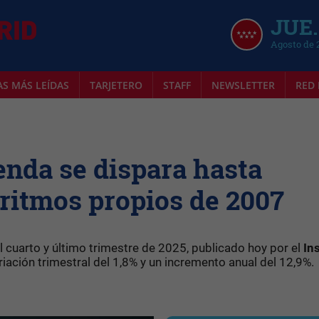
JUE.
Agosto de 
AS MÁS LEÍDAS
TARJETERO
STAFF
NEWSLETTER
RED 
ienda se dispara hasta
 ritmos propios de 2007
l cuarto y último trimestre de 2025, publicado hoy por el
In
ariación trimestral del 1,8% y un incremento anual del 12,9%.