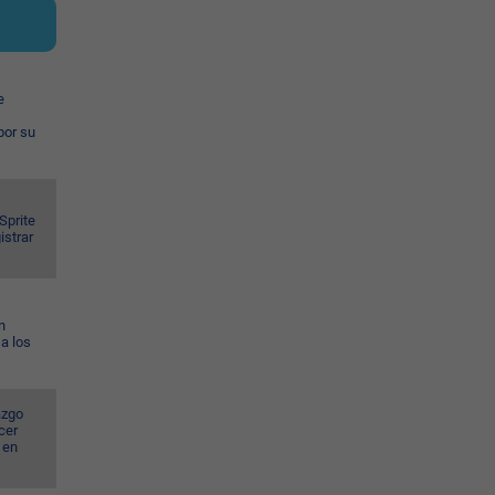
e
por su
Sprite
istrar
n
a los
azgo
cer
 en