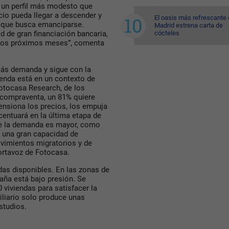
e un perfil más modesto que
cio pueda llegar a descender y
El oasis más refrescante
n que busca emanciparse.
Madrid estrena carta de
cócteles
 de gran financiación bancaria,
 los próximos meses”, comenta
 más demanda y sigue con la
ienda está en un contexto de
Fotocasa Research, de los
 compraventa, un 81% quiere
ensiona los precios, los empuja
centuará en la última etapa de
 de la demanda es mayor, como
n una gran capacidad de
ovimientos migratorios y de
ortavoz de Fotocasa.
ndas disponibles. En las zonas de
aña está bajo presión. Se
viviendas para satisfacer la
iliario solo produce unas
studios.