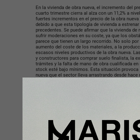
En la vivienda de obra nueva, el incremento del p
cuarto trimestre cierra al alza con un 11,2% a nive
fuertes incrementos en el precio de la obra nueva
debido a que esta tipología de vivienda a estrenar
precedentes. Se puede afirmar que la vivienda de
sufrir moderaciones en su coste, ya que los obst
parece que tienen un largo recorrido. No solo por l
aumento del coste de los materiales, a la producci
escasos niveles productivos de la obra nueva. Las
y constructores para comprar suelo finalista, la 
trámites y la falta de mano de obra cualificada en
stock esté bajo mínimos. Esta situación provoca 
nueva que el sector lleva arrastrando desde hace
María Matos.
Pronóstico de evolución para 2026
“El estallido del conflicto entre Irán, Israel y Esta
equilibrio económico internacional si provoca te
energéticos. Sabemos que, históricamente, cuando
inflación vuelve a repuntar y si eso sucede, el Ba
adoptar una política monetaria más restrictiva. Si 
comenzasen a subir, el encarecimiento del crédit
hipotecas concedidas y llegar a frenar parte de 