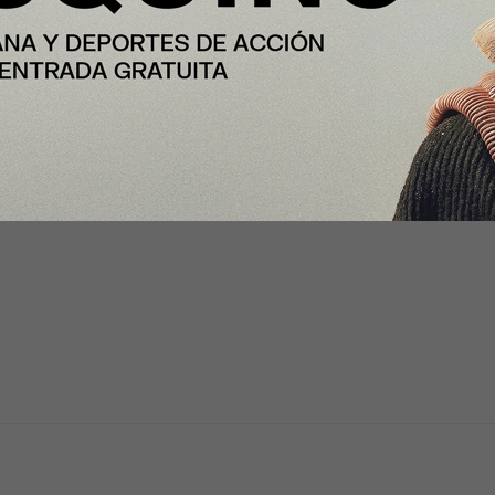
. Esto podría traducirse en una
o de la vivienda. Sin embargo,
a, es poco probable que el
cios”, concluye la directora de