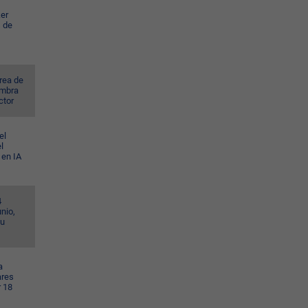
er
s de
rea de
ombra
ctor
el
l
 en IA
4
nio,
su
a
ares
r 18