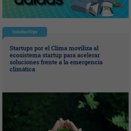
InfoStartUps
Startups por el Clima moviliza al
ecosistema startup para acelerar
soluciones frente a la emergencia
climática