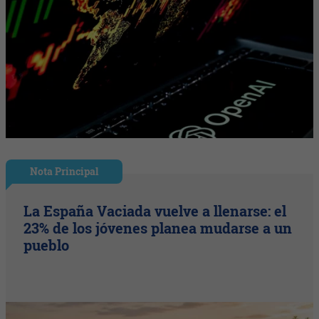
Nota Principal
La España Vaciada vuelve a llenarse: el
23% de los jóvenes planea mudarse a un
pueblo