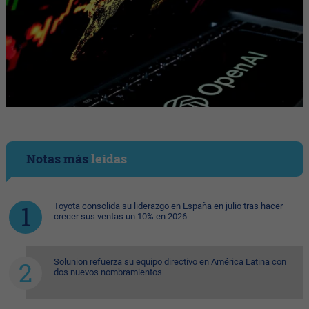
Notas más
leídas
Toyota consolida su liderazgo en España en julio tras hacer
crecer sus ventas un 10% en 2026
Solunion refuerza su equipo directivo en América Latina con
dos nuevos nombramientos