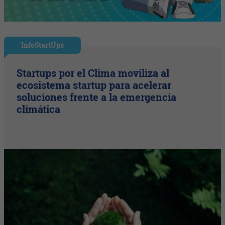
InfoStartUps
Startups por el Clima moviliza al
ecosistema startup para acelerar
soluciones frente a la emergencia
climática