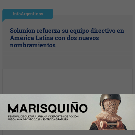
InfoArgentinos
Solunion refuerza su equipo directivo en
América Latina con dos nuevos
nombramientos